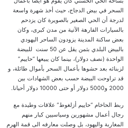
بساحة الحي الحسني كان يقوم هو أيضا بأعمال
السحر في بيض الدجاج، حيث أخذ شهرة واسعة
لدرجة أن الحي الصغير بالصويرة كان يزدحم
بالسيارات الفارهة الآتية من مدن كبرى، وكان
بعض ساكنة المدينة يزودون الساحر اليهودي
بالبيض البلدي بثمن يقل عن 50 سنت للبيضة
الواحدة (نصف دولار)، بينما كان يبيعها “حاييم”
لزبنائه بعد حشوها بأعمال السحر بأموال طائلة، و
قد تراوحت البيضة حسب بعض الشهادات بين
2000 و5000 دولار أو حتى 10000 دولار أحيانا.
ربط الحاخام “حاييم أزلغوط” علاقات وطيدة مع
رجال أعمال مشهورين وسياسيين كبار منهم
المغاربة واليهود، بل وصلت معارفه الى قمة الهرم