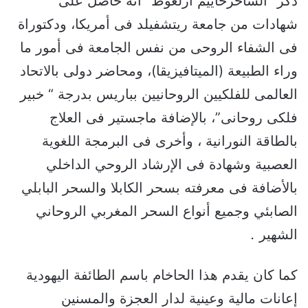
ذكر “الساحرحاييم ازلغوط” أنه حاصل على
شهادات من جامعة ريتشفيلد فى أمريكا، ودكتوراة
فى الشفاء الروحى من نفس الجامعة فى أمور ما
وراء الطبيعة (الميتافيزيقا)، ومحاضر دولى بالاتحاد
العالمى للفلكيين الروحانيين بباريس بدرجة “ خبير
فلكى روحانى”، بالإضافة ماجستير فى العلاج
بالطاقة النورانية ، وأخرى فى البرمجة اللغوية
العصبية وشهادة فى الإرشاد الروحي الداخلي
بالأضافة فى معرفته بسحر الكابلا والسحر البابلي
الصابئي وجميع أنواع السحر المغربي الروحاني
الشهير
.
كما كان يقدم هذا الحاخام باسم الطائفة اليهودية
إعانات مالية وعينية لدار العجزة والمسنين