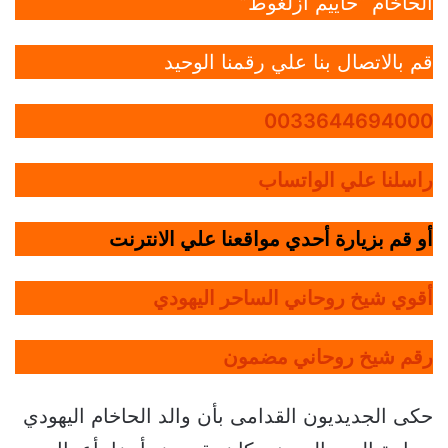
الحاخام “حاييم أزلغوط”
قم بالاتصال بنا علي رقمنا الوحيد
0033644694000
راسلنا علي الواتساب
أو قم بزيارة أحدي مواقعنا علي الانترنت
أقوي شيخ روحاني الساحر اليهودي
رقم شيخ روحاني مضمون
حكى الجديديون القدامى بأن والد الحاخام اليهودي