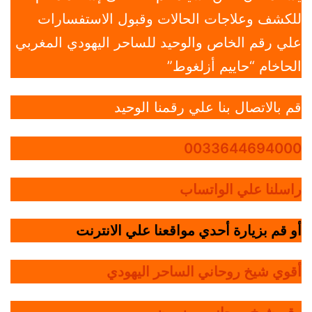
للكشف وعلاجات الحالات وقبول الاستفسارات
علي رقم الخاص والوحيد للساحر اليهودي المغربي
الحاخام “حاييم أزلغوط”
قم بالاتصال بنا علي رقمنا الوحيد
0033644694000
راسلنا علي الواتساب
أو قم بزيارة أحدي مواقعنا علي الانترنت
أقوي شيخ روحاني الساحر اليهودي