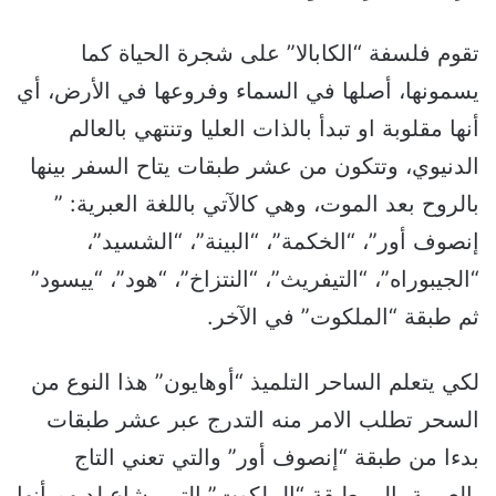
تقوم فلسفة “الكابالا” على شجرة الحياة كما
يسمونها، أصلها في السماء وفروعها في الأرض، أي
أنها مقلوبة او تبدأ بالذات العليا وتنتهي بالعالم
الدنيوي، وتتكون من عشر طبقات يتاح السفر بينها
بالروح بعد الموت، وهي كالآتي باللغة العبرية: ”
إنصوف أور”، “الخكمة”، “البينة”، “الشسيد”،
“الجيبوراه”، “التيفريث”، “النتزاخ”، “هود”، “ييسود”
ثم طبقة “الملكوت” في الآخر.
لكي يتعلم الساحر التلميذ “أوهايون” هذا النوع من
السحر تطلب الامر منه التدرج عبر عشر طبقات
بدءا من طبقة “إنصوف أور” والتي تعني التاج
بالعبرية، إلى طبقة “الملكوت” التي يشاع لديهم أنها