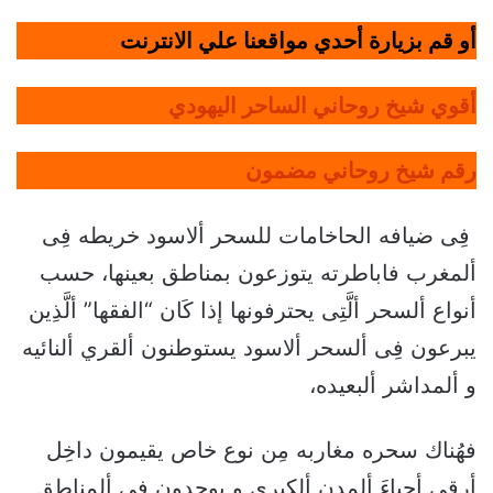
أو قم بزيارة أحدي مواقعنا علي الانترنت
أقوي شيخ روحاني الساحر اليهودي
رقم شيخ روحاني مضمون
فِى ضيافه الحاخامات للسحر ألاسود خريطه فِى
ألمغرب فاباطرته يتوزعون بمناطق بعينها، حسب
أنواع ألسحر ألَّتِى يحترفونها إذا كَان “الفقها” ألَّذِين
يبرعون فِى ألسحر ألاسود يستوطنون ألقري ألنائيه
و ألمداشر ألبعيده،
فهُناك سحره مغاربه مِن نوع خاص يقيمون داخِل
أرقي أحياءَ ألمدن ألكبري و يوجدون فِى ألمناطق