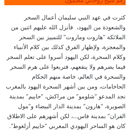
رقم شيخ روحاني مضمون
كثرت في عهد النبي سليمان أعمال السحر
والشعوذة من اليهود، فأنزل الله عليهم اثنين من
الملائكة ”هاروت وماروت” للتمييز بين السحر
والمعجزة، ولإظهار الفرق كذلك بين كلام الأنبياء
وكلام السحرة، لكن اليهود أسروا على تعلم السحر
فيما يضرهم ولا ينفعهم، فتربعوا على هرم السحر
والسحرة في العالم، خاصة منهم الحكام
الحاخامات، ومن بين أشهر السحرة اليهود بالمغرب
نجد المدعو “شلومو” من مراكش، “حاييم” بمدينة
الصويرة، “هارون” بمدينة الدار البيضاء و”مول
الفران” بمدينة فاس…، لكن أشهرهم على الاطلاق
كان هو الساحر اليهودي المغربي “حاييم أزلغوط”.