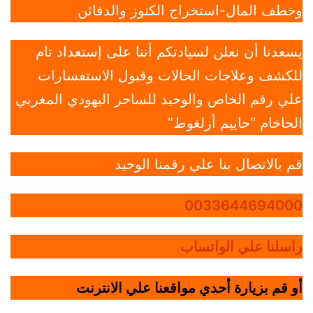
وخطف المال-استخراج الكنوز والدفائن
يسعدنا أن نعلن لسيادتكم أننا على إستعداد تام
للكشف وعلاجات الحالات وقبول الاستفسارات
علي رقم الخاص والوحيد للساحر اليهودي المغربي
الحاخام “حاييم أزلغوط”
قم بالاتصال بنا علي رقمنا الوحيد
0033644694000
راسلنا علي الواتساب
أو قم بزيارة أحدي مواقعنا علي الانترنت