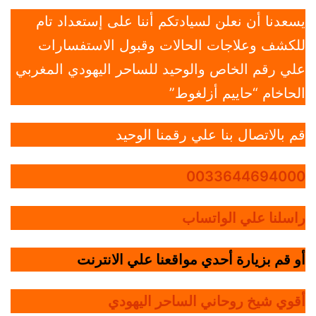
يسعدنا أن نعلن لسيادتكم أننا على إستعداد تام
للكشف وعلاجات الحالات وقبول الاستفسارات
علي رقم الخاص والوحيد للساحر اليهودي المغربي
الحاخام “حاييم أزلغوط”
قم بالاتصال بنا علي رقمنا الوحيد
0033644694000
راسلنا علي الواتساب
أو قم بزيارة أحدي مواقعنا علي الانترنت
أقوي شيخ روحاني الساحر اليهودي