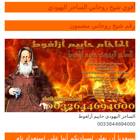
أقوي شيخ روحاني الساحر اليهودي
رقم شيخ روحاني مضمون
الساحر اليهودي حاييم آزلغوط
0033644694000
يسعدنا أن نعلن لسيادتكم أننا على إستعداد تام