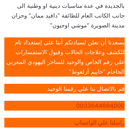
بالجديدة في عدة مناسبات دينية او وطنية الى
جانب الكاتب العام للطائفة “دافيد ممان” وحزان
مدينة الصويرة “موشي اوحيون”
يسعدنا أن نعلن لسيادتكم أننا على إستعداد تام
للكشف وعلاجات الحالات وقبول الاستفسارات
علي رقم الخاص والوحيد للساحر اليهودي المغربي
الحاخام “حاييم أزلغوط”
قم بالاتصال بنا علي رقمنا الوحيد
0033644694000
راسلنا علي الواتساب