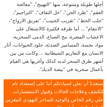
أجلها طويلة ومتنوعة، منها “التهييج”، “معالجة
العقم”، “طرد الجن”، “حل التقاف”، “التراجيم”،
“جلب الحظ”، “تقريب الحبيب”، “تفريق الازواج”،
“الانتقام” … أما طرقه فكثيرة كالاشتغال على
الاعشاب المضرة، مخ الضباع، الدمى السحرية،
مواد نجسة، المسامير الصدئة، جلود الحيوانات، آثار
الانسان مع التعازيم الشيطانية … وكانت من بين
أشهر طرق السحر لديه كذلك وأغربها هي القيام
بأعمال سحرية في “بيضة الديك”.
يسعدنا أن نعلن لسيادتكم أننا على إستعداد تام
للكشف وعلاجات الحالات وقبول الاستفسارات
علي رقم الخاص والوحيد للساحر اليهودي المغربي