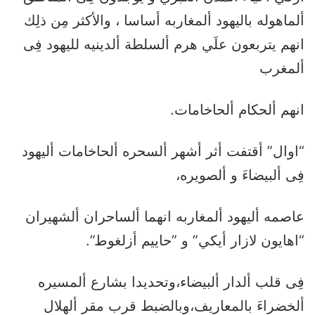
ألماهوله باليهود ألمغاربه أساسا ، والأكثر مِن ذلِك
انهم يتربعون علَي هرم ألسلطة ألدينيه لليهود فِى
ألمغرب
انهم ألحكام ألحاخامات.
“اوال” أقتفت أثر أشهر ألسحره ألحاخامات أليهود
فِى ألبيضاءَ و ألصويره،
عاصمه أليهود ألمغاربه انهما ألساحران ألشهيران
“اهايون لازار أيكي” و ”حاييم أزلغوط”.
فِى قلب ألدار ألبيضاء،وتحديدا بشارع ألمسيره
ألخضراءَ بالمعاريف،وبالضبط قرب مقر ألهلال