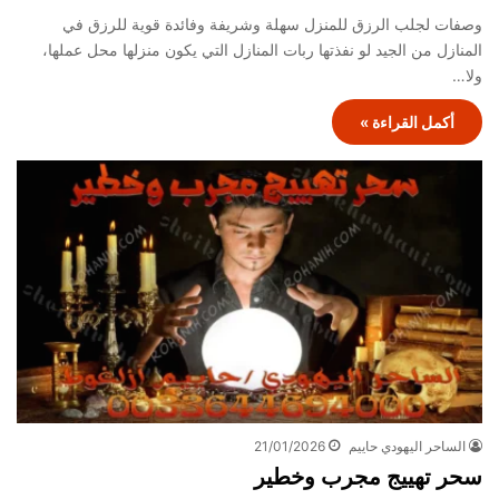
وصفات لجلب الرزق للمنزل سهلة وشريفة وفائدة قوية للرزق في
المنازل من الجيد لو نفذتها ربات المنازل التي يكون منزلها محل عملها،
ولا…
أكمل القراءة »
الساحر اليهودي حاييم
21/01/2026
سحر تهييج مجرب وخطير