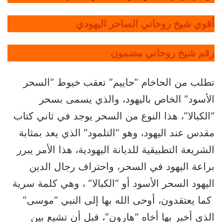
أقوي شيخ روحاني الساحر اليهودي
رقم شيخ روحاني مضمون
تطلب من الحاخام “حاييم” تعقب خيوط “السحر
الأسود” الخاص باليهود، والذي يسمى بسحر
“الكبالا”، هذا النوع من السحر يوجد في ثاني كتاب
مقدس عند اليهود، وهو “التلمود” الذي يعد بمثابة
الشريعة التطبيقية للديانة اليهودية، هذا الأمر يبرر
براعة اليهود في السحر، واحتراف رجال الدين
اليهود السحر الأسود أو “الكبالا” ، وهي كلمة سرية
كما يعتقدون، أوحى الله بها إلى النبي “موسى”
الذي أخبر بها أخاه “هارون”، قبل أن تشيع بين