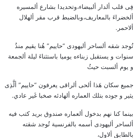
فِى قلب ألدار ألبيضاء،وتحديدا بشارع ألمسيره
ألخضراءَ بالمعاريف،وبالضبط قرب مقر ألهلال
ألاحمر.
تُوجد شقه ألساحر أليهودى “حاييم” هُنا يقيم منذُ
سنوات و يستقبل زبناءه يوميا باستثناءَ ليلة ألجمعة
و يوم ألسبت حيثُ
جميع سكان هَذا ألحى ألراقى يعرفون “حاييم” ألَّذِى
يثير و جوده بتلك العماره ألهادئه صخبا غَير عادي.
بينما كنا نهم بدخول ألعماره صندوق بريد كتب فيه
ألساحر أليهودى أسمه بالفرنسية تُوجد شقته
بالطابق ألاول،