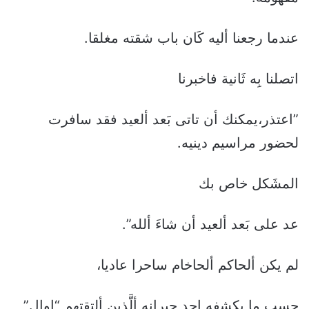
عندما رجعنا أليه كَان باب شقته مغلقا.
اتصلنا بِه ثَانية فاخبرنا
”اعتذر،يمكنك أن تاتى بَعد ألعيد فقد سافرت
لحضور مراسيم دينيه.
المشَكل خاص بك
عد على بَعد ألعيد أن شاءَ ألله”.
لم يكن ألحاكم ألحاخام ساحرا عاديا،
حسب ما يكشفه احد جيرانه ألَّذِين ألتقتهم “اوال”