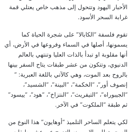
الأحبار اليهود وتتحول إلى مذهب خاص يعتلي قمة
غرابة السحر الأسود.
تقوم فلسفة “الكابالا” على شجرة الحياة كما
يسمونها، أصلها في السماء وفروعها في الأرض، أي
أنها مقلوبة او تبدأ بالذات العليا وتنتهي بالعالم
الدنيوي، وتتكون من عشر طبقات يتاح السفر بينها
بالروح بعد الموت، وهي كالآتي باللغة العبرية: ”
إنصوف أور”، “الخكمة”، “البينة”، “الشسيد”،
“الجيبوراه”، “التيفريث”، “النتزاخ”، “هود”، “ييسود”
ثم طبقة “الملكوت” في الآخر.
لكي يتعلم الساحر التلميذ “أوهايون” هذا النوع من