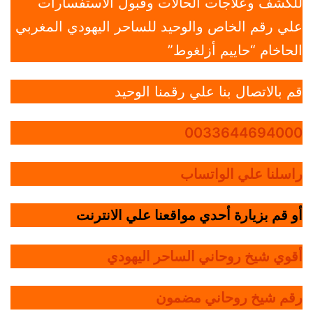
للكشف وعلاجات الحالات وقبول الاستفسارات
علي رقم الخاص والوحيد للساحر اليهودي المغربي
الحاخام “حاييم أزلغوط”
قم بالاتصال بنا علي رقمنا الوحيد
0033644694000
راسلنا علي الواتساب
أو قم بزيارة أحدي مواقعنا علي الانترنت
أقوي شيخ روحاني الساحر اليهودي
رقم شيخ روحاني مضمون