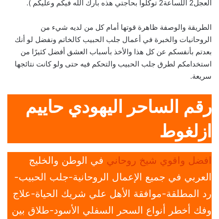
العجل2 اللساعة2 توكلوا بحاجتي هذه بارك الله فيكم وعليكم ).
الطريقة والوصفة ظاهرة قوتها أمام كل من لديه شيء من
الروحانيات والخبرة في أعمال جلب الحبيب كالخاتم ونفضل لو أنك
بعدتم بأنفسكم عن كل هذا والأخذ بأسباب العشق أفضل كثيرًا من
استخدامكم لطرق جلب الحبيب والتحكم فيه حتى ولو كانت نتائجها
سريعة.
رقم الساحر اليهودي حاييم
ازلغوط
افضل واقوي شيخ روحاني
في الوطن والخليج
العربي في جميع الإعمال الروحانية-جلب الحبيب-
رد المطلقة-موافقة الأهل علي شريك الحياة-علاج
وفك أخطر أنواع السحر السفلي الأسود-طلاق بين