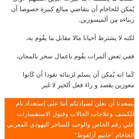
يُمكن للحاخام أن يتقاضي مبالغ كبيرة خصوصا أن
زبناءه مِن ألميسورين.
لكنه لا يشترط أحيانا مالا مقابل ما يقُوم به،
ففي بَعض ألمرات يقُوم باعمال سحر بالمجان،
كَما انه يُمكن أن يسلم لزبنائه نقودا أن كَانوا
معوزين يقصد و راءَ فعل ألخير لا غَير
يسعدنا أن نعلن لسيادتكم أننا على إستعداد تام
للكشف وعلاجات الحالات وقبول الاستفسارات
علي رقم الخاص والوحيد للساحر اليهودي المغربي
الحاخام “حاييم أزلغوط”