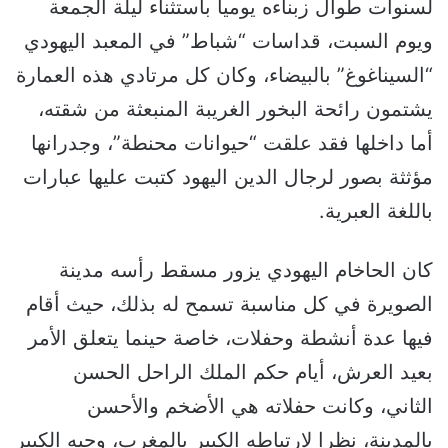
لسنوات طوال زبناءه يوميا باستثناء ليلة الجمعة
ويوم السبت، قداسات “شباط” في المعبد اليهودي
“السيناغوغ” بالبيضاء، وكان كل مرتادي هذه العمارة
يشتمون رائحة البخور الغريبة المنبعثة من شقته،
أما داخلها فقد علقت “حيوانات محنطة”، وجدرانها
مؤثثة بصور لرجال الدين اليهود كتبت عليها عبارات
باللغة العبرية.
كان الحاخام اليهودي يزور مسقط رأسه مدينة
الصويرة في كل مناسبة تسمح له بذلك، حيث أقام
فيها عدة أنشطة وحفلات، خاصة حينما يتعلق الأمر
بعيد العرش، أيام حكم الملك الراحل الحسن
الثاني، وكانت حفلاته هي الأضخم والأحسن
بالمدينة، نظرا لارتباطه الكبير بالمغرب، وحبه الكبير