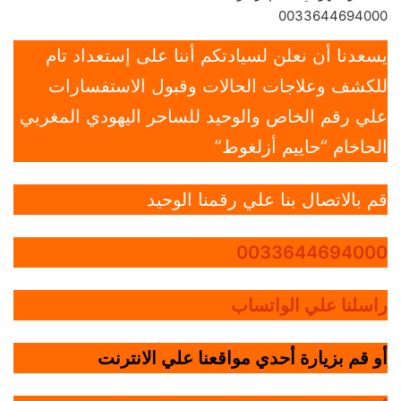
0033644694000
يسعدنا أن نعلن لسيادتكم أننا على إستعداد تام
للكشف وعلاجات الحالات وقبول الاستفسارات
علي رقم الخاص والوحيد للساحر اليهودي المغربي
الحاخام “حاييم أزلغوط”
قم بالاتصال بنا علي رقمنا الوحيد
0033644694000
راسلنا علي الواتساب
أو قم بزيارة أحدي مواقعنا علي الانترنت