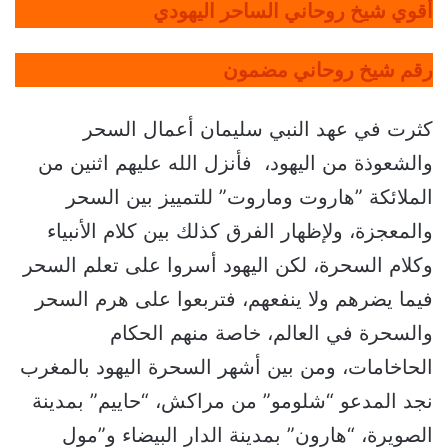
أقوي شيخ روحاني الساحر اليهودي
رقم شيخ روحاني مضمون
كثرت في عهد النبي سليمان أعمال السحر
والشعوذة من اليهود، فأنزل الله عليهم اثنين من
الملائكة ”هاروت وماروت” للتمييز بين السحر
والمعجزة، ولإظهار الفرق كذلك بين كلام الأنبياء
وكلام السحرة، لكن اليهود أسروا على تعلم السحر
فيما يضرهم ولا ينفعهم، فتربعوا على هرم السحر
والسحرة في العالم، خاصة منهم الحكام
الحاخامات، ومن بين أشهر السحرة اليهود بالمغرب
نجد المدعو “شلومو” من مراكش، “حاييم” بمدينة
الصويرة، “هارون” بمدينة الدار البيضاء و”مول