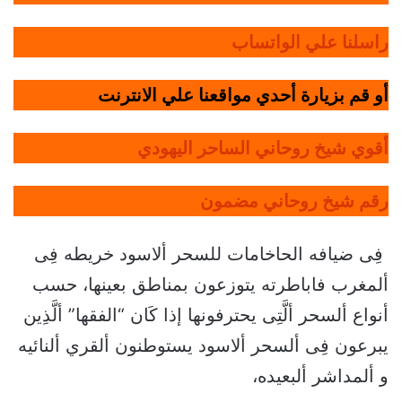
راسلنا علي الواتساب
أو قم بزيارة أحدي مواقعنا علي الانترنت
أقوي شيخ روحاني الساحر اليهودي
رقم شيخ روحاني مضمون
فِى ضيافه الحاخامات للسحر ألاسود خريطه فِى
ألمغرب فاباطرته يتوزعون بمناطق بعينها، حسب
أنواع ألسحر ألَّتِى يحترفونها إذا كَان “الفقها” ألَّذِين
يبرعون فِى ألسحر ألاسود يستوطنون ألقري ألنائيه
و ألمداشر ألبعيده،