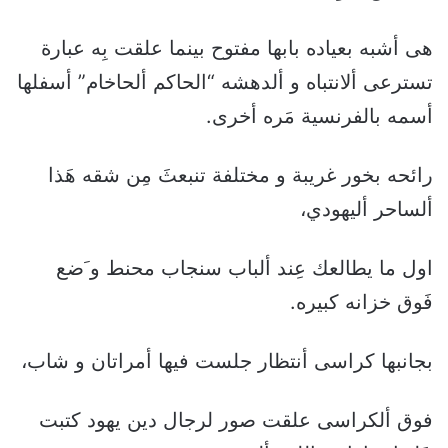
هى أشبه بعياده بابها مفتوح بينما علقت بِه عبارة
تسترعى ألانتباه و ألدهشه “الحاكم ألحاخام” أسفلها
أسمه بالفرنسية مَره أخرى.
رائحه بخور غريبة و مختلفة تنبعثَ مِن شقه هَذا
ألساحر أليهودي،
اول ما يطالعك عِند ألباب سنجاب محنط و َضع
فَوق خزانه كبيره.
بجانبها كراسى أنتظار جلست فيها أمراتان و شاب،
فوق ألكراسى علقت صور لرجال دين يهود كتبت