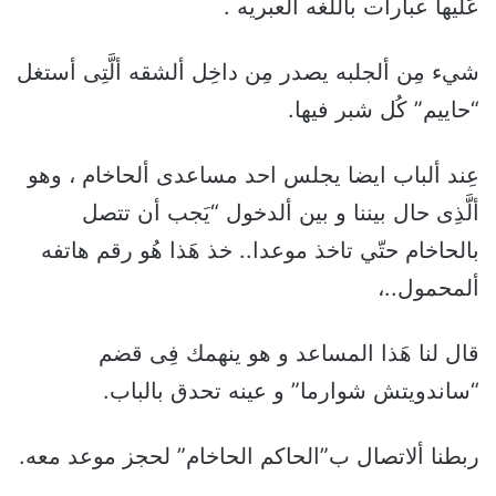
عَليها عبارات باللغه ألعبريه .
شيء مِن ألجلبه يصدر مِن داخِل ألشقه ألَّتِى أستغل
“حاييم” كُل شبر فيها.
عِند ألباب ايضا يجلس احد مساعدى ألحاخام ، وهو
ألَّذِى حال بيننا و بين ألدخول “يَجب أن تتصل
بالحاخام حتّي تاخذ موعدا.. خذ هَذا هُو رقم هاتفه
ألمحمول..،
قال لنا هَذا المساعد و هو ينهمك فِى قضم
“ساندويتش شوارما” و عينه تحدق بالباب.
ربطنا ألاتصال ب”الحاكم الحاخام” لحجز موعد معه.