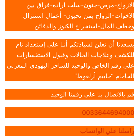
الازواج-مرض-جنون-سلب ارادة-فراق بين
الاخوات-الزواج بمن تحبون- أعمال استنزال
وخطف المال-استخراج الكنوز والدفائن
يسعدنا أن نعلن لسيادتكم أننا على إستعداد تام
للكشف وعلاجات الحالات وقبول الاستفسارات
علي رقم الخاص والوحيد للساحر اليهودي المغربي
الحاخام “حاييم أزلغوط”
قم بالاتصال بنا علي رقمنا الوحيد
0033644694000
راسلنا علي الواتساب