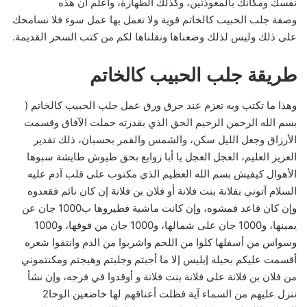
نفسك ومكانك بالمعوذتين، وكذلك الطهارة، واعلم أن هذه
وصفة جلب الحبيب كالخاتم قوية ولا تعمل بها عمل سوء فلا نسامحك
على ذلك وليس لذلك وضعناها ونقلناها لكم من كتب السحر القديمة.
طريقة جلب الحبيب كالخاتم
وهذا ما تكتب وبه تعزم عند حرق ورق عمل جلب الحبيب كالخاتم (
بسم الله الرحمن الرحيم الحق الذي بقدرته حملت الآفاق وقسمت
الأرزاق وجعل الليل سكن، والشمس والقمر بحسبان، ذلك تقدير
العزيز العليم، العجل العجل يا أبا زوابع بحق طيوش طايشة سبوها
الأهوال كيفيش بسم الله العظيم الذي مكتوب على قلب آدم عليه
السلام آتوني بفلانة بنت فلانة أو فلان بن فلانة إن كان نائم فقعدوه
وإن كان قاعد فمشوه، وإن كانت ماشية فطيروها ب1000 جان عن
يمينها، و1000 جان على شمالها، و1000 جان من فوقها، و1000
وسواس من أسفلها كلوا من اللحم واشربوا من الدم وانتفوا شعره
أقسمت عليكم بحيلة إبليس إلا ما أجبتم وجلبتم وهيجتم ومكنتموني
من فلان بن فلانة على فلانة بنت فلانة و أوقدوا في فرجه، وإن نشأ
ننزل عليهم من السماء آية فظلت أعناقهم لها خاضعين الوحا2