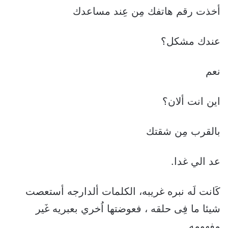
أخذت رقم هاتفك مِن عِند مساعدك
عندك مشكل؟
نعم
اين انت ألان؟
بالقرب مِن شقتك
عد الي غدا.
كَانت لَه نبره غريبه، الكلمات ألدارجه أستعصت
شيئا ما فِى حلقه ، فعوضتها اُخري بعبريه غَير
مفهومه.