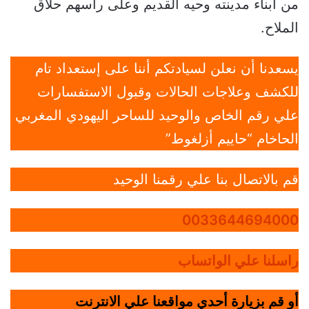
من أبناء مدينته وحيه القديم وعلى رأسهم حلاق
الملاح.
يسعدنا أن نعلن لسيادتكم أننا على إستعداد تام
للكشف وعلاجات الحالات وقبول الاستفسارات
علي رقم الخاص والوحيد للساحر اليهودي المغربي
الحاخام “حاييم أزلغوط”
قم بالاتصال بنا علي رقمنا الوحيد
0033644694000
راسلنا علي الواتساب
أو قم بزيارة أحدي مواقعنا علي الانترنت