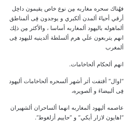
فهُناك سحره مغاربه مِن نوع خاص يقيمون داخِل
أرقي أحياءَ ألمدن ألكبري و يوجدون فِى ألمناطق
ألماهوله باليهود ألمغاربه أساسا ، والأكثر مِن ذلِك
انهم يتربعون علَي هرم ألسلطة ألدينيه لليهود فِى
ألمغرب
انهم ألحكام ألحاخامات.
“اوال” أقتفت أثر أشهر ألسحره ألحاخامات أليهود
فِى ألبيضاءَ و ألصويره،
عاصمه أليهود ألمغاربه انهما ألساحران ألشهيران
“اهايون لازار أيكي” و ”حاييم أزلغوط”.