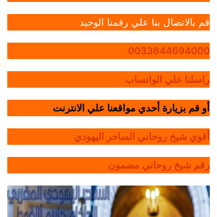
قم بالاتصال بنا علي رقمنا الوحيد
0033644694000
راسلنا علي الواتساب
أو قم بزيارة أحدي مواقعنا علي الانترنت
أقوي شيخ روحاني الساحر اليهودي
رقم شيخ روحاني مضمون