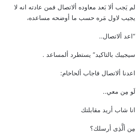
لم يَجب ألا بَعد معاوده ألاتصال فمن عادته انه لا
يجيب لاول مَره حسب ما أوضحه مساعده،
“اعد ألاتصال..
سيجيبك بالتاكيد” يستطرد ألمساعد .
اعدنا ألاتصال فاجاب ألحاخام:
لَو مِن معي..
انا شاب أريد مقابلتك
مِن ألَّذِى أرسلك؟