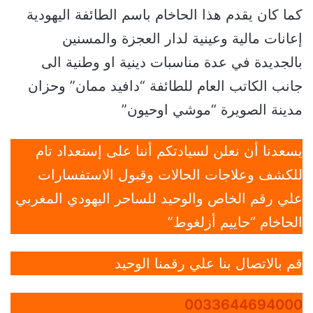
كما كان يقدم هذا الحاخام باسم الطائفة اليهودية
إعانات مالية وعينية لدار العجزة والمسنين
بالجديدة في عدة مناسبات دينية او وطنية الى
جانب الكاتب العام للطائفة “دافيد ممان” وحزان
مدينة الصويرة “موشي اوحيون”
يسعدنا أن نعلن لسيادتكم أننا على إستعداد تام
للكشف وعلاجات الحالات وقبول الاستفسارات
علي رقم الخاص والوحيد للساحر اليهودي المغربي
الحاخام “حاييم أزلغوط”
قم بالاتصال بنا علي رقمنا الوحيد
0033644694000