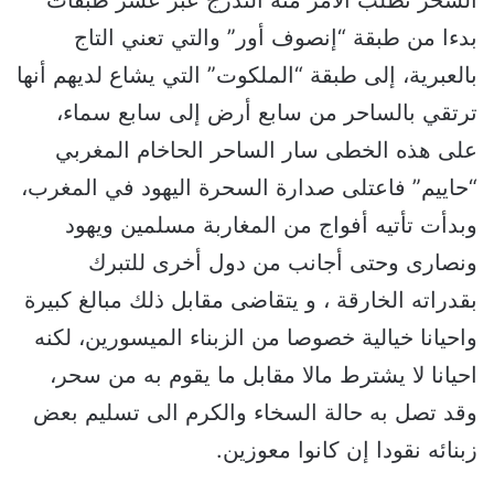
السحر تطلب الامر منه التدرج عبر عشر طبقات
بدءا من طبقة “إنصوف أور” والتي تعني التاج
بالعبرية، إلى طبقة “الملكوت” التي يشاع لديهم أنها
ترتقي بالساحر من سابع أرض إلى سابع سماء،
على هذه الخطى سار الساحر الحاخام المغربي
“حاييم” فاعتلى صدارة السحرة اليهود في المغرب،
وبدأت تأتيه أفواج من المغاربة مسلمين ويهود
ونصارى وحتى أجانب من دول أخرى للتبرك
بقدراته الخارقة ، و يتقاضى مقابل ذلك مبالغ كبيرة
واحيانا خيالية خصوصا من الزبناء الميسورين، لكنه
احيانا لا يشترط مالا مقابل ما يقوم به من سحر،
وقد تصل به حالة السخاء والكرم الى تسليم بعض
زبنائه نقودا إن كانوا معوزين.