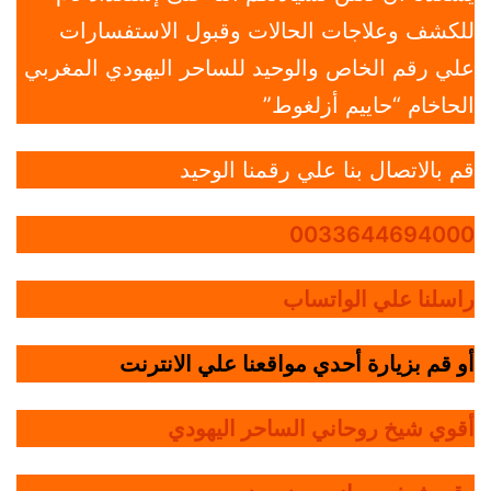
للكشف وعلاجات الحالات وقبول الاستفسارات
علي رقم الخاص والوحيد للساحر اليهودي المغربي
الحاخام “حاييم أزلغوط”
قم بالاتصال بنا علي رقمنا الوحيد
0033644694000
راسلنا علي الواتساب
أو قم بزيارة أحدي مواقعنا علي الانترنت
أقوي شيخ روحاني الساحر اليهودي