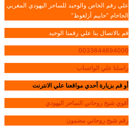
علي رقم الخاص والوحيد للساحر اليهودي المغربي
الحاخام “حاييم أزلغوط”
قم بالاتصال بنا علي رقمنا الوحيد
0033644694000
راسلنا علي الواتساب
أو قم بزيارة أحدي مواقعنا علي الانترنت
أقوي شيخ روحاني الساحر اليهودي
رقم شيخ روحاني مضمون