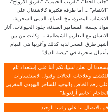
“جلب الحظ”، “تقريب الحبيب”، “تفريق الازواج”،
“الانتقام” … أما طرقه فكثيرة كالاشتغال على
الاعشاب المضرة، مخ الضباع، الدمى السحرية،
مواد نجسة، المسامير الصدئة، جلود الحيوانات، آثار
الانسان مع التعازيم الشيطانية … وكانت من بين
أشهر طرق السحر لديه كذلك وأغربها هي القيام
بأعمال سحرية في “بيضة الديك”.
يسعدنا أن نعلن لسيادتكم أننا على إستعداد تام
للكشف وعلاجات الحالات وقبول الاستفسارات
علي رقم الخاص والوحيد للساحر اليهودي المغربي
الحاخام “حاييم أزلغوط”
قم بالاتصال بنا علي رقمنا الوحيد