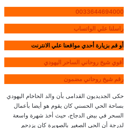
0033644694000
راسلنا علي الواتساب
أو قم بزيارة أحدي مواقعنا علي الانترنت
أقوي شيخ روحاني الساحر اليهودي
رقم شيخ روحاني مضمون
حكى الجديديون القدامى بأن والد الحاخام اليهودي
بساحة الحي الحسني كان يقوم هو أيضا بأعمال
السحر في بيض الدجاج، حيث أخذ شهرة واسعة
لدرجة أن الحي الصغير بالصويرة كان يزدحم