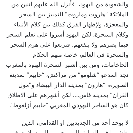
والشعوذة من اليهود، فأنزل الله عليهم اثنين من
الملائكة ”هاروت وماروت” للتمييز بين السحر
والمعجزة، ولإظهار الفرق كذلك بين كلام الأنبياء
وكلام السحرة، لكن اليهود أسروا على تعلم السحر
فيما يضرهم ولا ينفعهم، فتربعوا على هرم السحر
والسحرة في العالم، خاصة منهم الحكام
الحاخامات، ومن بين أشهر السحرة اليهود بالمغرب
نجد المدعو “شلومو” من مراكش، “حاييم” بمدينة
الصويرة، “هارون” بمدينة الدار البيضاء و”مول
الفران” بمدينة فاس…، لكن أشهرهم على الاطلاق
كان هو الساحر اليهودي المغربي “حاييم أزلغوط”.
لا يوجد أحد من الجديديين او القدامى، الذين
عاشروا في السابق المسيحيين واليهود، لا يعرف