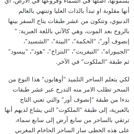
يسمونها، أصلها في السماء وفروعها في الأرض، أي
أنها مقلوبة او تبدأ بالذات العليا وتنتهي بالعالم
الدنيوي، وتتكون من عشر طبقات يتاح السفر بينها
بالروح بعد الموت، وهي كالآتي باللغة العبرية: ”
إنصوف أور”، “الخكمة”، “البينة”، “الشسيد”،
“الجيبوراه”، “التيفريث”، “النتزاخ”، “هود”، “ييسود”
ثم طبقة “الملكوت” في الآخر.
لكي يتعلم الساحر التلميذ “أوهايون” هذا النوع من
السحر تطلب الامر منه التدرج عبر عشر طبقات
بدءا من طبقة “إنصوف أور” والتي تعني التاج
بالعبرية، إلى طبقة “الملكوت” التي يشاع لديهم أنها
ترتقي بالساحر من سابع أرض إلى سابع سماء،
على هذه الخطى سار الساحر الحاخام المغربي