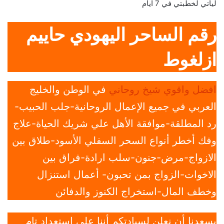
ليأتي لخطبتي في 7 ايام
رقم الساحر اليهودي حاييم
ازلغوط
افضل واقوي شيخ روحاني
في الوطن والخليج
العربي في جميع الإعمال الروحانية-جلب الحبيب-
رد المطلقة-موافقة الأهل علي شريك الحياة-علاج
وفك أخطر أنواع السحر السفلي الأسود-طلاق بين
الازواج-مرض-جنون-سلب ارادة-فراق بين
الاخوات-الزواج بمن تحبون- أعمال استنزال
وخطف المال-استخراج الكنوز والدفائن
يسعدنا أن نعلن لسيادتكم أننا على إستعداد تام