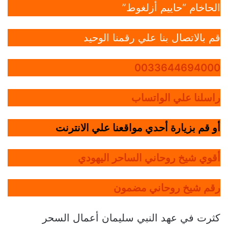
الحاخام “حاييم أزلغوط”
قم بالاتصال بنا علي رقمنا الوحيد
0033644694000
راسلنا علي الواتساب
أو قم بزيارة أحدي مواقعنا علي الانترنت
أقوي شيخ روحاني الساحر اليهودي
رقم شيخ روحاني مضمون
كثرت في عهد النبي سليمان أعمال السحر