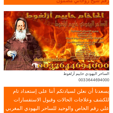
رقم شيخ روحاني مضمون
الساحر اليهودي حاييم آزلغوط
0033644694000
يسعدنا أن نعلن لسيادتكم أننا على إستعداد تام
للكشف وعلاجات الحالات وقبول الاستفسارات
علي رقم الخاص والوحيد للساحر اليهودي المغربي