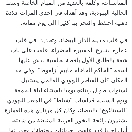
المناسبات، وكلفه بالعديد من المهام الخاصة وسط
الجالية اليهودية، وقد أهداه في إحدى المرات قلادة
ذهبية احتفظ وافتخر بها كثيرا الى يوم مماته.
في قلب مدينة الدار البيضاء، وتحديدا في قلب
عمارة بشارع المسيرة الخضراء، علقت على باب
شقة بالطابق الأول يافطة نحاسية نقش عليها
اسمه “الحاكم الحاخام حاييم أزلغوط”، وفي هذا
المكان كان الساحر اليهودي العالمي يستقبل
لسنوات طوال زبناءه يوميا باستثناء ليلة الجمعة
ويوم السبت، قداسات “شباط” في المعبد اليهودي
“السيناغوغ” بالبيضاء، وكان كل مرتادي هذه العمارة
يشتمون رائحة البخور الغريبة المنبعثة من شقته،
أما داخلها فقد علقت “حيوانات محنطة”، وجدرانها