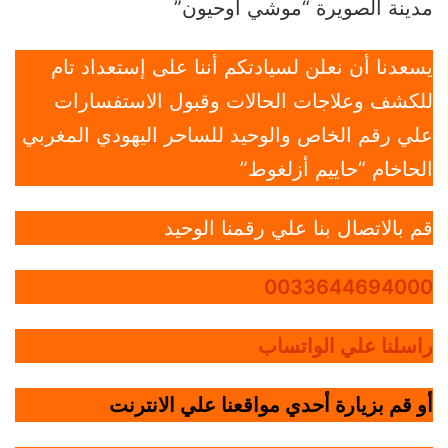
مدينة الصويرة “موشي اوحيون”
يسعدنا أن نعلن لسيادتكم أننا على إستعداد تام
للكشف وعلاجات الحالات وقبول الاستفسارات
علي رقم الخاص والوحيد للساحر اليهودي المغربي
الحاخام “حاييم أزلغوط”
قم بالاتصال بنا علي رقمنا الوحيد
0033644694000
راسلنا علي الواتساب
أو قم بزيارة أحدي مواقعنا علي الانترنت