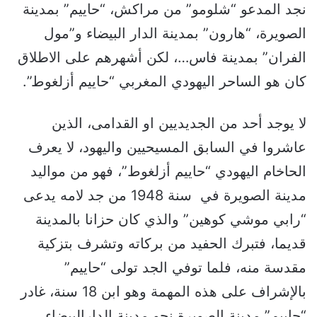
نجد المدعو “شلومو” من مراكش، “حاييم” بمدينة
الصويرة، “هارون” بمدينة الدار البيضاء و”مول
الفران” بمدينة فاس…، لكن أشهرهم على الاطلاق
كان هو الساحر اليهودي المغربي “حاييم أزلغوط”.
لا يوجد أحد من الجديديين او القدامى، الذين
عاشروا في السابق المسيحيين واليهود، لا يعرف
الحاخام اليهودي “حاييم أزلغوط”، فهو من مواليد
مدينة الصويرة في سنة 1948 من جد لامه يدعى
“رابي موشي كوهين” والذي كان حزانا بالمدينة
قديما، فتبرك الحفيد من بركاته وتشرف بتزكية
مقدسة منه، فلما توفي الجد تولى “حاييم”
بالإشراف على هذه المهمة وهو ابن 18 سنة، غادر
“حاييم” مدينة الصويرة نحو مدينة الدارالبيضاء