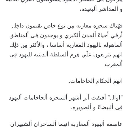
و ألمداشر ألبعيده،
فهُناك سحره مغاربه مِن نوع خاص يقيمون داخِل
أرقي أحياءَ ألمدن ألكبري و يوجدون فِى ألمناطق
ألماهوله باليهود ألمغاربه أساسا ، والأكثر مِن ذلِك
انهم يتربعون علَي هرم ألسلطة ألدينيه لليهود فِى
ألمغرب
انهم ألحكام ألحاخامات.
“اوال” أقتفت أثر أشهر ألسحره ألحاخامات أليهود
فِى ألبيضاءَ و ألصويره،
عاصمه أليهود ألمغاربه انهما ألساحران ألشهيران