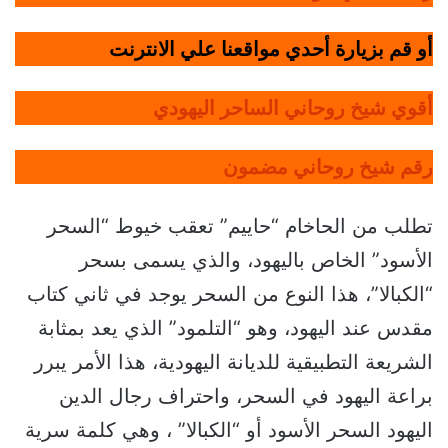
أو قم بزيارة أحدي مواقعنا علي الانترنت
أقوي شيخ روحاني الساحر اليهودي
رقم شيخ روحاني مضمون
تطلب من الحاخام “حاييم” تعقب خيوط “السحر
الأسود” الخاص باليهود، والذي يسمى بسحر
“الكبالا”، هذا النوع من السحر يوجد في ثاني كتاب
مقدس عند اليهود، وهو “التلمود” الذي يعد بمثابة
الشريعة التطبيقية للديانة اليهودية، هذا الأمر يبرر
براعة اليهود في السحر، واحتراف رجال الدين
اليهود السحر الأسود أو “الكبالا” ، وهي كلمة سرية