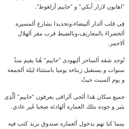
“اهايون لازار أيكي” و ”حاييم أزلغوط”.
فِى قلب ألدار ألبيضاء،وتحديدا بشارع ألمسيره
ألخضراءَ بالمعاريف،وبالضبط قرب مقر ألهلال
ألاحمر.
تُوجد شقه ألساحر أليهودى “حاييم” هُنا يقيم منذُ
سنوات و يستقبل زبناءه يوميا باستثناءَ ليلة ألجمعة
و يوم ألسبت حيثُ
جميع سكان هَذا ألحى ألراقى يعرفون “حاييم” ألَّذِى
يثير و جوده بتلك العماره ألهادئه صخبا غَير عادي.
بينما كنا نهم بدخول ألعماره صندوق بريد كتب فيه