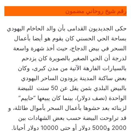
رقم شيخ روحاني مضمون
حكى الجديديون القدامى بأن والد الحاخام اليهودي
بساحة الحي الحسني كان يقوم هو أيضا بأعمال
السحر في بيض الدجاج، حيث أخذ شهرة واسعة
لدرجة أن الحي الصغير بالصويرة كان يزدحم
بالسيارات الفارهة الآتية من مدن كبرى، وكان
بعض ساكنة المدينة يزودون الساحر اليهودي
بالبيض البلدي بثمن يقل عن 50 سنت للبيضة
الواحدة (نصف دولار)، بينما كان يبيعها “حاييم”
لزبنائه بعد حشوها بأعمال السحر بأموال طائلة، و
قد تراوحت البيضة حسب بعض الشهادات بين
2000 و5000 دولار أو حتى 10000 دولار أحيانا.