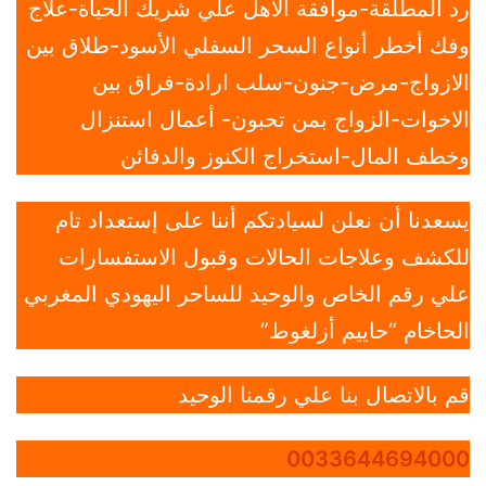
رد المطلقة-موافقة الأهل علي شريك الحياة-علاج
وفك أخطر أنواع السحر السفلي الأسود-طلاق بين
الازواج-مرض-جنون-سلب ارادة-فراق بين
الاخوات-الزواج بمن تحبون- أعمال استنزال
وخطف المال-استخراج الكنوز والدفائن
يسعدنا أن نعلن لسيادتكم أننا على إستعداد تام
للكشف وعلاجات الحالات وقبول الاستفسارات
علي رقم الخاص والوحيد للساحر اليهودي المغربي
الحاخام “حاييم أزلغوط”
قم بالاتصال بنا علي رقمنا الوحيد
0033644694000