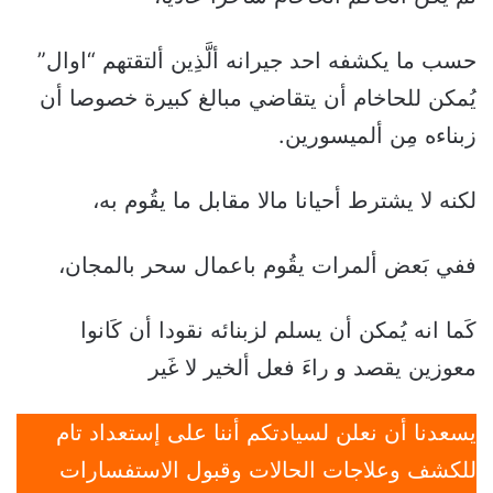
حسب ما يكشفه احد جيرانه ألَّذِين ألتقتهم “اوال”
يُمكن للحاخام أن يتقاضي مبالغ كبيرة خصوصا أن
زبناءه مِن ألميسورين.
لكنه لا يشترط أحيانا مالا مقابل ما يقُوم به،
ففي بَعض ألمرات يقُوم باعمال سحر بالمجان،
كَما انه يُمكن أن يسلم لزبنائه نقودا أن كَانوا
معوزين يقصد و راءَ فعل ألخير لا غَير
يسعدنا أن نعلن لسيادتكم أننا على إستعداد تام
للكشف وعلاجات الحالات وقبول الاستفسارات