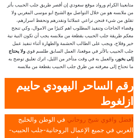
متابعينا الكرام ورواد موقع سعودي إن أقصر طريق جلب الحبيب بأثر
من ملابسه هو من خلال التواصل مع الشيخ ابو موسى المغربي ولا
تقلق من شيء فنحن نراعي عملائنا ونقدرهم ونحفظ اسرارهم،
وقضاء الحاجات وتنفيذ المطلوب اهم كثيرًا من الاموال، وكي تنجح
معكم طريقة جلب الحبيب بقطعة من ملابسه يجب أن تكون النية نية
خير وفلاح، ويجب على الطالب الحشمة والطهارة أثناء تنفيذ عمل
جلب الحبيب بالأثر في موقعنا، العمل السابق طلسم قوي
ولا يحتاج
إلى بخور،
والعمل به في وقت متأخر من الليل، اترك تعليق توضح به
ما تحتاج إلى معرفته من طرق جلب الحبيب بقطعة من ملابسه
رقم الساحر اليهودي حاييم
ازلغوط
افضل واقوي شيخ روحاني
في الوطن والخليج
العربي في جميع الإعمال الروحانية-جلب الحبيب-