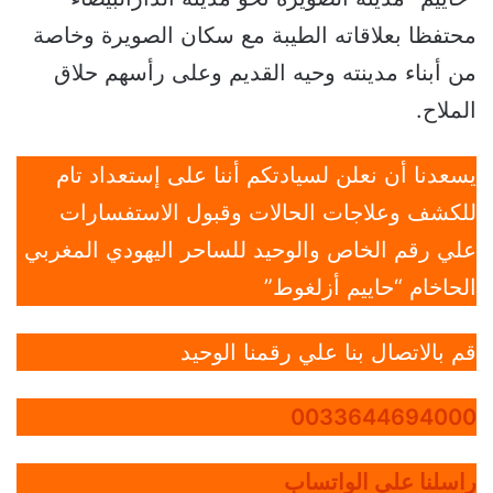
محتفظا بعلاقاته الطيبة مع سكان الصويرة وخاصة
من أبناء مدينته وحيه القديم وعلى رأسهم حلاق
الملاح.
يسعدنا أن نعلن لسيادتكم أننا على إستعداد تام
للكشف وعلاجات الحالات وقبول الاستفسارات
علي رقم الخاص والوحيد للساحر اليهودي المغربي
الحاخام “حاييم أزلغوط”
قم بالاتصال بنا علي رقمنا الوحيد
0033644694000
راسلنا علي الواتساب