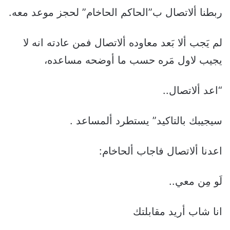
ربطنا ألاتصال ب”الحاكم الحاخام” لحجز موعد معه.
لم يَجب ألا بَعد معاوده ألاتصال فمن عادته انه لا
يجيب لاول مَره حسب ما أوضحه مساعده،
“اعد ألاتصال..
سيجيبك بالتاكيد” يستطرد ألمساعد .
اعدنا ألاتصال فاجاب ألحاخام:
لَو مِن معي..
انا شاب أريد مقابلتك