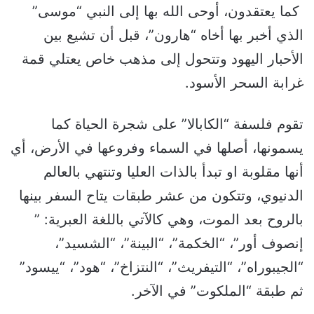
كما يعتقدون، أوحى الله بها إلى النبي “موسى”
الذي أخبر بها أخاه “هارون”، قبل أن تشيع بين
الأحبار اليهود وتتحول إلى مذهب خاص يعتلي قمة
غرابة السحر الأسود.
تقوم فلسفة “الكابالا” على شجرة الحياة كما
يسمونها، أصلها في السماء وفروعها في الأرض، أي
أنها مقلوبة او تبدأ بالذات العليا وتنتهي بالعالم
الدنيوي، وتتكون من عشر طبقات يتاح السفر بينها
بالروح بعد الموت، وهي كالآتي باللغة العبرية: ”
إنصوف أور”، “الخكمة”، “البينة”، “الشسيد”،
“الجيبوراه”، “التيفريث”، “النتزاخ”، “هود”، “ييسود”
ثم طبقة “الملكوت” في الآخر.