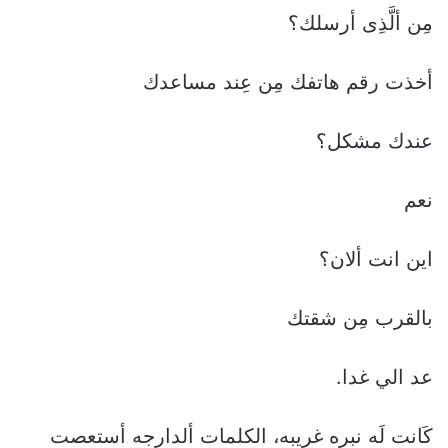
مِن ألَّذِى أرسلك؟
أخذت رقم هاتفك مِن عِند مساعدك
عندك مشكل؟
نعم
اين انت ألان؟
بالقرب مِن شقتك
عد الي غدا.
كَانت لَه نبره غريبه، الكلمات ألدارجه أستعصت