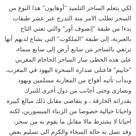
لكي يتعلم الساحر التلميذ “أوهايون” هذا النوع من
السحر تطلب الامر منه التدرج عبر عشر طبقات
بدءا من طبقة “إنصوف أور” والتي تعني التاج
بالعبرية، إلى طبقة “الملكوت” التي يشاع لديهم أنها
ترتقي بالساحر من سابع أرض إلى سابع سماء،
على هذه الخطى سار الساحر الحاخام المغربي
“حاييم” فاعتلى صدارة السحرة اليهود في المغرب،
وبدأت تأتيه أفواج من المغاربة مسلمين ويهود
ونصارى وحتى أجانب من دول أخرى للتبرك
بقدراته الخارقة ، و يتقاضى مقابل ذلك مبالغ كبيرة
واحيانا خيالية خصوصا من الزبناء الميسورين، لكنه
احيانا لا يشترط مالا مقابل ما يقوم به من سحر،
وقد تصل به حالة السخاء والكرم الى تسليم بعض