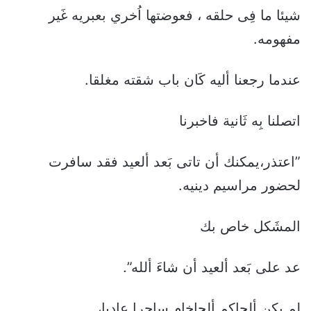
شيئا ما فِى حلقه ، فعوضتها اُخري بعبريه غَير
مفهومه.
عندما رجعنا أليه كَان باب شقته مغلقا.
اتصلنا بِه ثَانية فاخبرنا
”اعتذر،يمكنك أن تاتى بَعد ألعيد فقد سافرت
لحضور مراسيم دينيه.
المشَكل خاص بك
عد على بَعد ألعيد أن شاءَ ألله”.
لم يكن ألحاكم ألحاخام ساحرا عاديا،