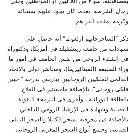
بمصافحته، سواء من اللاعبين او المواطنين وحتى
رجال الشرطة، بعدما كان يجود عليهم بسخائه
وكرمه بمئات الدراهم.
ذكر “الساحرحاييم ازلغوط” أنه حاصل على
شهادات من جامعة ريتشفيلد فى أمريكا، ودكتوراة
فى الشفاء الروحى من نفس الجامعة فى أمور ما
وراء الطبيعة (الميتافيزيقا)، ومحاضر دولى بالاتحاد
العالمى للفلكيين الروحانيين بباريس بدرجة “ خبير
فلكى روحانى”، بالإضافة ماجستير فى العلاج
بالطاقة النورانية ، وأخرى فى البرمجة اللغوية
العصبية وشهادة فى الإرشاد الروحي الداخلي
بالأضافة فى معرفته بسحر الكابلا والسحر البابلي
الصابئي وجميع أنواع السحر المغربي الروحاني