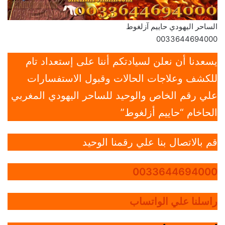
الساحر اليهودي حاييم آزلغوط
0033644694000
يسعدنا أن نعلن لسيادتكم أننا على إستعداد تام
للكشف وعلاجات الحالات وقبول الاستفسارات
علي رقم الخاص والوحيد للساحر اليهودي المغربي
الحاخام “حاييم أزلغوط”
قم بالاتصال بنا علي رقمنا الوحيد
0033644694000
راسلنا علي الواتساب