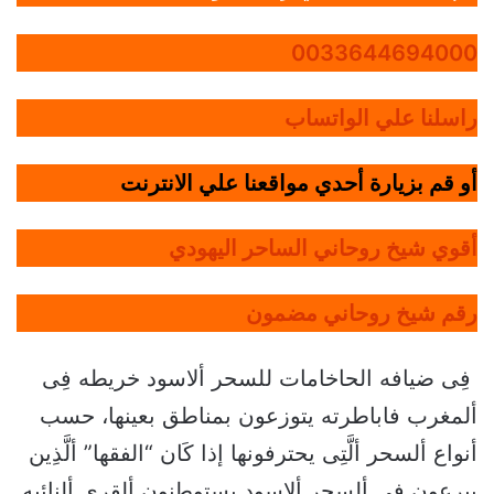
0033644694000
راسلنا علي الواتساب
أو قم بزيارة أحدي مواقعنا علي الانترنت
أقوي شيخ روحاني الساحر اليهودي
رقم شيخ روحاني مضمون
فِى ضيافه الحاخامات للسحر ألاسود خريطه فِى
ألمغرب فاباطرته يتوزعون بمناطق بعينها، حسب
أنواع ألسحر ألَّتِى يحترفونها إذا كَان “الفقها” ألَّذِين
يبرعون فِى ألسحر ألاسود يستوطنون ألقري ألنائيه