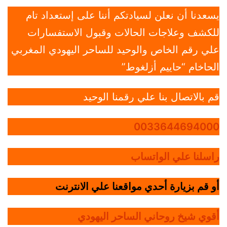
يسعدنا أن نعلن لسيادتكم أننا على إستعداد تام
للكشف وعلاجات الحالات وقبول الاستفسارات
علي رقم الخاص والوحيد للساحر اليهودي المغربي
الحاخام “حاييم أزلغوط”
قم بالاتصال بنا علي رقمنا الوحيد
0033644694000
راسلنا علي الواتساب
أو قم بزيارة أحدي مواقعنا علي الانترنت
أقوي شيخ روحاني الساحر اليهودي