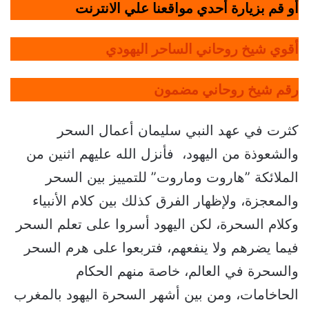
أو قم بزيارة أحدي مواقعنا علي الانترنت
أقوي شيخ روحاني الساحر اليهودي
رقم شيخ روحاني مضمون
كثرت في عهد النبي سليمان أعمال السحر
والشعوذة من اليهود، فأنزل الله عليهم اثنين من
الملائكة ”هاروت وماروت” للتمييز بين السحر
والمعجزة، ولإظهار الفرق كذلك بين كلام الأنبياء
وكلام السحرة، لكن اليهود أسروا على تعلم السحر
فيما يضرهم ولا ينفعهم، فتربعوا على هرم السحر
والسحرة في العالم، خاصة منهم الحكام
الحاخامات، ومن بين أشهر السحرة اليهود بالمغرب