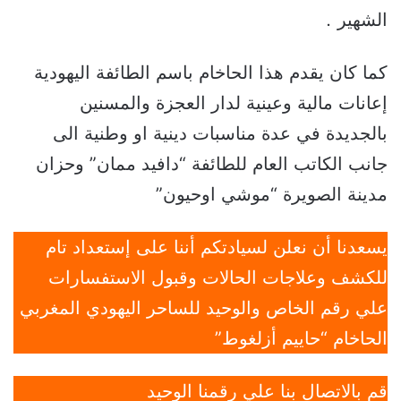
الشهير
.
كما كان يقدم هذا الحاخام باسم الطائفة اليهودية
إعانات مالية وعينية لدار العجزة والمسنين
بالجديدة في عدة مناسبات دينية او وطنية الى
جانب الكاتب العام للطائفة “دافيد ممان” وحزان
مدينة الصويرة “موشي اوحيون”
يسعدنا أن نعلن لسيادتكم أننا على إستعداد تام
للكشف وعلاجات الحالات وقبول الاستفسارات
علي رقم الخاص والوحيد للساحر اليهودي المغربي
الحاخام “حاييم أزلغوط”
قم بالاتصال بنا علي رقمنا الوحيد