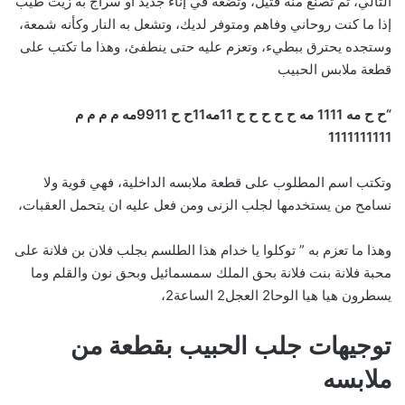
التالي، ثم تصنع منه فتيل، وتضعه في إناء جديد أو سراج به زيت طيب
إذا ما كنت روحاني وفاهم ومتوفر لديك، وتشعل به النار وكأنه شمعة،
وستجده يحترق ببطيء، وتعزم عليه حتى ينطفئ، وهذا ما تكتب على
قطعة ملابس الحبيب
“ح ح مه 1111 مه ح ح ح ح ح 11مه11ح ح 9911مه م م م م
1111111111
وتكتب اسم المطلوب على قطعة ملابسه الداخلية، فهي قوية ولا
نسامح من يستخدمها لجلب الزنى ومن فعل عليه ان يتحمل العقبات،
وهذا ما تعزم به ” توكلوا يا خدام هذا الطلسم بجلب فلان بن فلانة على
محبة فلانة بنت فلانة بحق الملك سمسمائيل وبحق نون والقلم وما
يسطرون هيا هيا الوحا2 العجل2 الساعة2،
توجيهات جلب الحبيب بقطعة من
ملابسه