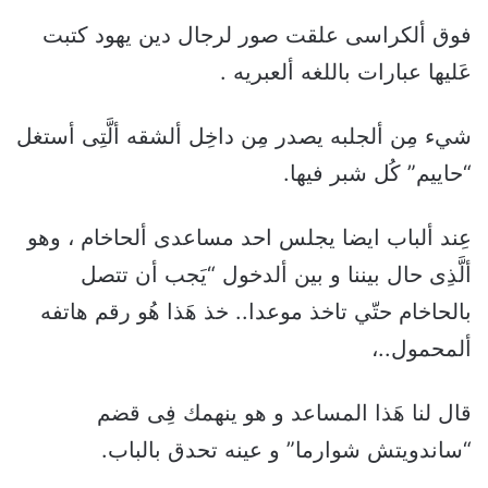
فوق ألكراسى علقت صور لرجال دين يهود كتبت
عَليها عبارات باللغه ألعبريه .
شيء مِن ألجلبه يصدر مِن داخِل ألشقه ألَّتِى أستغل
“حاييم” كُل شبر فيها.
عِند ألباب ايضا يجلس احد مساعدى ألحاخام ، وهو
ألَّذِى حال بيننا و بين ألدخول “يَجب أن تتصل
بالحاخام حتّي تاخذ موعدا.. خذ هَذا هُو رقم هاتفه
ألمحمول..،
قال لنا هَذا المساعد و هو ينهمك فِى قضم
“ساندويتش شوارما” و عينه تحدق بالباب.