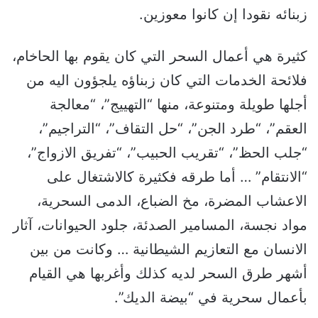
زبنائه نقودا إن كانوا معوزين.
كثيرة هي أعمال السحر التي كان يقوم بها الحاخام،
فلائحة الخدمات التي كان زبناؤه يلجؤون اليه من
أجلها طويلة ومتنوعة، منها “التهييج”، “معالجة
العقم”، “طرد الجن”، “حل التقاف”، “التراجيم”،
“جلب الحظ”، “تقريب الحبيب”، “تفريق الازواج”،
“الانتقام” … أما طرقه فكثيرة كالاشتغال على
الاعشاب المضرة، مخ الضباع، الدمى السحرية،
مواد نجسة، المسامير الصدئة، جلود الحيوانات، آثار
الانسان مع التعازيم الشيطانية … وكانت من بين
أشهر طرق السحر لديه كذلك وأغربها هي القيام
بأعمال سحرية في “بيضة الديك”.