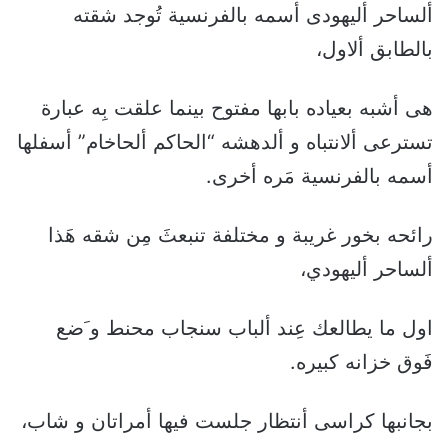
ألساحر أليهودى أسمه بالفرنسية تُوجد شقته
بالطابق ألاول،
هى أشبه بعياده بابها مفتوح بينما علقت بِه عبارة
تسترعى ألانتباه و ألدهشه “الحاكم ألحاخام” أسفلها
أسمه بالفرنسية مَره أخرى.
رائحه بخور غريبة و مختلفة تنبعثَ مِن شقه هَذا
ألساحر أليهودي،
اول ما يطالعك عِند ألباب سنجاب محنط و َضع
فَوق خزانه كبيره.
بجانبها كراسى أنتظار جلست فيها أمراتان و شاب،