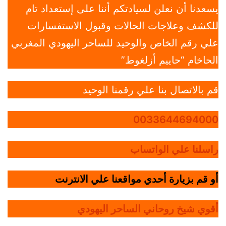
يسعدنا أن نعلن لسيادتكم أننا على إستعداد تام
للكشف وعلاجات الحالات وقبول الاستفسارات
علي رقم الخاص والوحيد للساحر اليهودي المغربي
الحاخام “حاييم أزلغوط”
قم بالاتصال بنا علي رقمنا الوحيد
0033644694000
راسلنا علي الواتساب
أو قم بزيارة أحدي مواقعنا علي الانترنت
أقوي شيخ روحاني الساحر اليهودي