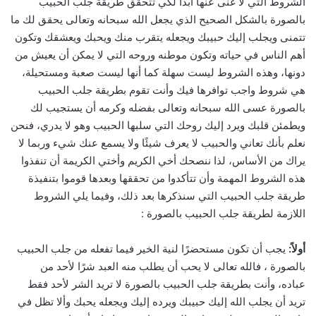
الشروط التي لا غنى عنها أبدًا لكي تتحقق طريقة جلب الحبيب
بالصورة بالشكل الصحيح الذي يجعل الله سبحانه وتعالى يحقق لك ما
تتمنى ويجلب إليك حبيبك ويجعله يتقرب منك ويحبك ويعشقك وتكون
أهم الناس في حياته وتكون موطنه وروحه التي لا يمكن أن يعيش من
دونها، وهذه الشروط ليست سهلة كما أنها ليست صعبة ومستحيلة،
هي شروط واجب توافرها فيك وأنت تقوم بطريقة جلب الحبيب
بالصورة عسى الله سبحانه وتعالى بفضله وكرمه أن يستجيب لك
ويطمئن قلبك ويرد إليك روحك التي سلبها الحبيب وهو لا يدري، فنحن
نعلم بأنك تعاني والحبيب لا يعرف شيئًا ولا يسمع عنك شيء وربما لا
يراك من الأساس، لذا ننصحك أخي الكريم وأختي الكريمة أن تنفذوا
هذه الشروط المهمة وأن تتأكدوا من تحققها وبعدها قوموا بتنفيذة
طريقة جلب الحبيب التي سنذكرها بعد ذلك، وفيما يلي الشروط
اللازمة لطريقة جلب الحبيب بالصورة :
أولاً:
يجب أن تكون مستحضرًا لنية الخير فيما تفعله من جلب الحبيب
بالصورة ، فالله تعالى لا يحب أن يطلب منه العبد شرًا لأحد من
عباده، وأنت بطريقة جلب الحبيب بالصورة لا تريد الشر لأحد فقط
تريد أن يجلب الله إليك حبيبك ويرده إليك ويجعله يحبك وألا تظل في