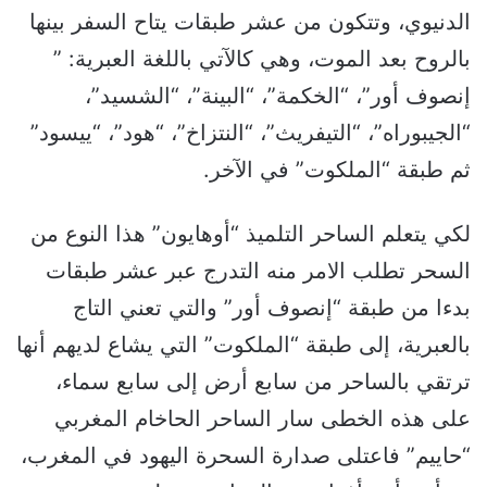
الدنيوي، وتتكون من عشر طبقات يتاح السفر بينها
بالروح بعد الموت، وهي كالآتي باللغة العبرية: ”
إنصوف أور”، “الخكمة”، “البينة”، “الشسيد”،
“الجيبوراه”، “التيفريث”، “النتزاخ”، “هود”، “ييسود”
ثم طبقة “الملكوت” في الآخر.
لكي يتعلم الساحر التلميذ “أوهايون” هذا النوع من
السحر تطلب الامر منه التدرج عبر عشر طبقات
بدءا من طبقة “إنصوف أور” والتي تعني التاج
بالعبرية، إلى طبقة “الملكوت” التي يشاع لديهم أنها
ترتقي بالساحر من سابع أرض إلى سابع سماء،
على هذه الخطى سار الساحر الحاخام المغربي
“حاييم” فاعتلى صدارة السحرة اليهود في المغرب،