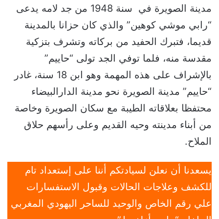
مدينة الصويرة في سنة 1948 من جد لامه يدعى
“رابي موشي كوهين” والذي كان حزانا بالمدينة
قديما، فتبرك الحفيد من بركاته وتشرف بتزكية
مقدسة منه، فلما توفي الجد تولى “حاييم”
بالإشراف على هذه المهمة وهو ابن 18 سنة، غادر
“حاييم” مدينة الصويرة نحو مدينة الدارالبيضاء
محتفظا بعلاقاته الطيبة مع سكان الصويرة وخاصة
من أبناء مدينته وحيه القديم وعلى رأسهم حلاق
الملاح.
يسعدنا أن نعلن لسيادتكم أننا على إستعداد تام
للكشف وعلاجات الحالات وقبول الاستفسارات
علي رقم الخاص والوحيد للساحر اليهودي المغربي