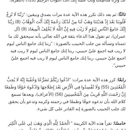
ثالثًا:
ثم بعد ذلك تكرر هذه الآية عدة مرات بصدق وبيقين: “رَبَّنَا لَا تُزِغْ
قُلُوبَنَا بَعْدَ إِذْ هَدَيْتَنَا وَهَبْ لَنَا مِنْ لَدُنْكَ رَحْمَةً إِنَّكَ أَنْتَ الْوَهَّابُ (8) رَبَّنَا
إِنَّكَ جَامِعُ النَّاسِ لِيَوْمٍ لَا رَيْبَ فِيهِ إِنَّ اللَّهَ لَا يُخْلِفُ الْمِيعَادَ (9) (آل
عمران)، ثم تقول هذا الدعاء بثقة في الله تعالى بأنه سيحقق لك ما
تتمناه وتسأله من جلب الحبيب بالصورة : “ربنا إنك جامع الناس ليوم
لا ريب فيه اجمع عليّ حبيبي، ربنا إنك جامع الناس ليوم لا ريب فيه
اجمع عليّ حبيبي، ربنا إنك جامع الناس ليوم لا ريب فيه اجمع عليّ
حبيبي”.
رابعًا:
كرر هذه الآية عدة مرات: “ادْعُوا رَبَّكُمْ تَضَرُّعًا وَخُفْيَةً إِنَّهُ لَا يُحِبُّ
الْمُعْتَدِينَ (55) وَلَا تُفْسِدُوا فِي الْأَرْضِ بَعْدَ إِصْلَاحِهَا وَادْعُوهُ خَوْفًا وَطَمَعًا
إِنَّ رَحْمَتَ اللَّهِ قَرِيبٌ مِنَ الْمُحْسِنِينَ (56) (الأعراف)، وبعدها تسمع
كلام الله بأن تدعوه خوفًا وطمعًا في رحمته وكرمه وتدعو بأن يحقق
لك جلب الحبيب بالصورة إنه القادر على كل شيء.
خامسًا:
تقرأ هذه الآية الكريمة ” الْحَمْدُ لِلَّهِ الَّذِي وَهَبَ لِي عَلَى الْكِبَرِ