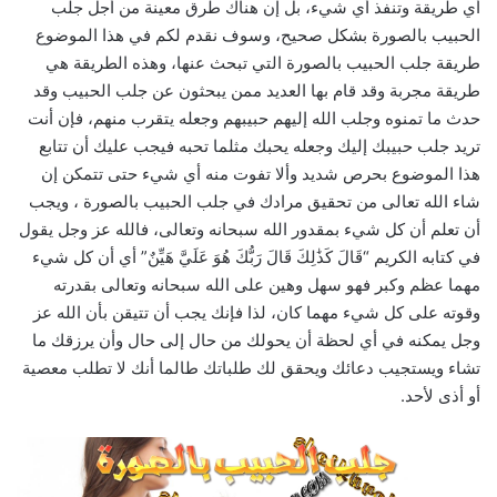
أي طريقة وتنفذ أي شيء، بل إن هناك طرق معينة من أجل جلب
الحبيب بالصورة بشكل صحيح، وسوف نقدم لكم في هذا الموضوع
طريقة جلب الحبيب بالصورة التي تبحث عنها، وهذه الطريقة هي
طريقة مجربة وقد قام بها العديد ممن يبحثون عن جلب الحبيب وقد
حدث ما تمنوه وجلب الله إليهم حبيبهم وجعله يتقرب منهم، فإن أنت
تريد جلب حبيبك إليك وجعله يحبك مثلما تحبه فيجب عليك أن تتابع
هذا الموضوع بحرص شديد وألا تفوت منه أي شيء حتى تتمكن إن
شاء الله تعالى من تحقيق مرادك في جلب الحبيب بالصورة ، ويجب
أن تعلم أن كل شيء بمقدور الله سبحانه وتعالى، فالله عز وجل يقول
في كتابه الكريم “قَالَ كَذَٰلِكَ قَالَ رَبُّكَ هُوَ عَلَيَّ هَيِّنٌ” أي أن كل شيء
مهما عظم وكبر فهو سهل وهين على الله سبحانه وتعالى بقدرته
وقوته على كل شيء مهما كان، لذا فإنك يجب أن تتيقن بأن الله عز
وجل يمكنه في أي لحظة أن يحولك من حال إلى حال وأن يرزقك ما
تشاء ويستجيب دعائك ويحقق لك طلباتك طالما أنك لا تطلب معصية
أو أذى لأحد.