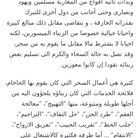
وبدأت تأتيه أفواج من المغاربة مسلمين ويهود
ونصارى وحتى أجانب من دول أخرى للتبرك
بقدراته الخارقة ، و يتقاضى مقابل ذلك مبالغ كبيرة
واحيانا خيالية خصوصا من الزبناء الميسورين، لكنه
احيانا لا يشترط مالا مقابل ما يقوم به من سحر،
وقد تصل به حالة السخاء والكرم الى تسليم بعض
زبنائه نقودا إن كانوا معوزين.
كثيرة هي أعمال السحر التي كان يقوم بها الحاخام،
فلائحة الخدمات التي كان زبناؤه يلجؤون اليه من
أجلها طويلة ومتنوعة، منها “التهييج”، “معالجة
العقم”، “طرد الجن”، “حل التقاف”، “التراجيم”،
“جلب الحظ”، “تقريب الحبيب”، “تفريق الازواج”،
“الانتقام” … أما طرقه فكثيرة كالاشتغال على