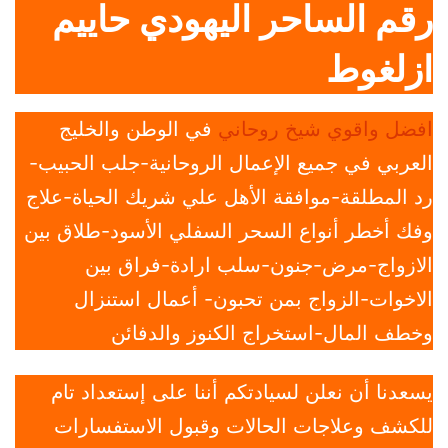
رقم الساحر اليهودي حاييم
ازلغوط
افضل واقوي شيخ روحاني
في الوطن والخليج
العربي في جميع الإعمال الروحانية-جلب الحبيب-
رد المطلقة-موافقة الأهل علي شريك الحياة-علاج
وفك أخطر أنواع السحر السفلي الأسود-طلاق بين
الازواج-مرض-جنون-سلب ارادة-فراق بين
الاخوات-الزواج بمن تحبون- أعمال استنزال
وخطف المال-استخراج الكنوز والدفائن
يسعدنا أن نعلن لسيادتكم أننا على إستعداد تام
للكشف وعلاجات الحالات وقبول الاستفسارات