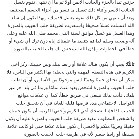
جزئين تبدأ بالجزء والجانب الأيمن أولاً ثم ما أن تنتهي تقوم بغسل
الجانب الأيسر وأثناء ذلك تغسل ما تيسر من أجزاء الجسم المختلفة
وبعد أن تنتهي من كل ذلك تقوم بغسل قدميك، وبهذا تكون إن شاء
الله اغتسلت غسلاً صحيحًا واستعديت لطريقة جلب الحبيب بالصورة
وهذا الغسل هو غسلٌ موافق لسنة النبي محمد صلى الله عليه وعلى
آله وصحبه وسلم لذا قم بتنفيذ ما علمناك إياه دون ترك أي شيء أو
خطأ في الخطوات وبإذن الله سيتحقق لك جلب الحبيب بالصورة .
ثالثًا:
يجب أن يكون هناك علاقة أو رابط بينك وبين حبيبك، ركز أخي
الكريم في هذه النقطة المهمة والتي يخطئ بها الكثير من الناس، فلا
يمكن أن تختلق حبيبًا وهميًا ليس موجودًا من الأساس، أو أن تطلب
جلب الحبيب بالصورة لشخص بعيد عنك تمامًا وربما في بلد آخر غير
بلدك، فأنت بذلك تسعى في طريق خطأ، كما أن علاقات مواقع
التواصل الاجتماعي هذه فرصها قليلة للغاية في أن يتحقق جلب
الحبيب لذا فإننا ننصحك أخي الكريم وأختي الكريمة أن يكون حبيبك
والشخص المطلوب تنفيذ طريقة جلب الحبيب بالصورة عليه أن يكون
حقيقًا وقريبًا منكم والأفضل أن تكون هناك علاقة حتى لو كانت علاقة
بسيطة أو رابط صغير لأنه في طريقة جلب الحبيب بالصورة