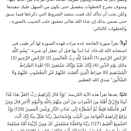
وسوف نشرح الخطوات بتفصيل حتى يكون من السهل عليك تنفيذها
ولكن يجب أن تتأكد أنك قمت بتنفيذ الشروط التي ذكرناها فيما سبق
حتى نضمن بذلك إن شاء الله تعالى تحقيق جلب الحبيب بالصورة ،
والخطوات كالتالي:
أولاً:
تقرأ سورة الفاتحة عدة مرات فهذه السورة لها أثر طيب في
استجابة الله للدعاء، لذا ابدأ بها قبل أن تفعل أي شيء: “بِسْمِ اللَّهِ
الرَّحْمَنِ الرَّحِيمِ (1) الْحَمْدُ لِلَّهِ رَبِّ الْعَالَمِينَ (2) الرَّحْمَنِ الرَّحِيمِ (3)
مَالِكِ يَوْمِ الدِّينِ (4) إِيَّاكَ نَعْبُدُ وَإِيَّاكَ نَسْتَعِينُ (5) اهْدِنَا الصِّرَاطَ
الْمُسْتَقِيمَ (6) صِرَاطَ الَّذِينَ أَنْعَمْتَ عَلَيْهِمْ غَيْرِ الْمَغْضُوبِ عَلَيْهِمْ وَلَا
الضَّالِّينَ” صدق الله العظيم.
ثانيًا:
بعدها تقرأ هذه الآية الكريمة: “وَإِذْ قَالَ إِبْرَاهِيمُ رَبِّ اجْعَلْ هَذَا بَلَدًا
آمِنًا وَارْزُقْ أَهْلَهُ مِنَ الثَّمَرَاتِ مَنْ آمَنَ مِنْهُمْ بِاللَّهِ وَالْيَوْمِ الْآخِرِ قَالَ وَمَنْ
كَفَرَ فَأُمَتِّعُهُ قَلِيلًا ثُمَّ أَضْطَرُّهُ إِلَى عَذَابِ النَّارِ وَبِئْسَ الْمَصِيرُ (126) وَإِذْ
يَرْفَعُ إِبْرَاهِيمُ الْقَوَاعِدَ مِنَ الْبَيْتِ وَإِسْمَاعِيلُ رَبَّنَا تَقَبَّلْ مِنَّا إِنَّكَ أَنْتَ
السَّمِيعُ الْعَلِيمُ (127) رَبَّنَا وَاجْعَلْنَا مُسْلِمَيْنِ لَكَ وَمِنْ ذُرِّيَّتِنَا أُمَّةً مُسْلِمَةً
لَكَ وَأَرِنَا مَنَاسِكَنَا وَتُبْ عَلَيْنَا إِنَّكَ أَنْتَ التَّوَّابُ الرَّحِيمُ (128) (البقرة).