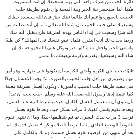
دائرة الحب من طرف واحد التي ربما ستخنقك إن أنت استمريت
هكذا، لذا استحضر نية الخير ونية المحبة وأن تقوم بطريقة جلب
الحبيب بالصورة واعلم أنك طالما نيتك خيرًا فإن الله سيسدد خطاك
وسيعينك على جلب الحبيب إن شاء الله تعالى، أما إن أنت طلبت من
الله شرًا وسعيت في إيذاء الناس بهذه الطريقة فلن يتقبل الله منك
وربما يحدث لك أنت الضرر، فلماذا تضع نفسك في المهالك؟ كن طيبًا
واسعى للخير واجعل نيتك كلها خير وتوكل على الله فهو حسبك إن
شاء الله وسيكفيك بقدرته وكرمه ويعيطك ما تتمنى.
ثانيًا:
يجب أخي الكريم وأختي الكريمة أن تكونوا على طهارة، وهو أمر
مهم وضروري من أجل جلب الحبيب بالصورة، لذا يجب الاغتسال جيدًا
قبل تنفيذ طريقة جلب الحبيب بالصورة ، ويكون الغسل بطريقة معينة
كما علمنا إياها رسول الله صلى الله عليه وسلّم، حيث يجب أن تبدأ
بأن تنوي أن ستغتسل الغسل الكامل، حيث يشترط النية عند الغسل،
وبعدها تقوم بغسل كفيك 3 مرات بشكل جيد، وبعدها تقوم بغسل
فرجك 3 مرات بيدك اليسرى ثم قم بتنظيفها جيدًا، وما أن تنتهي تقوم
بالتوضأ الوضوء العادي مثلما نتوضأ للصلاة ولكن لا تغسل قدميك، ثم
بعد أن تنتهي من الوضوء تقوم بغسل جسمك وبدنك بالكامل على