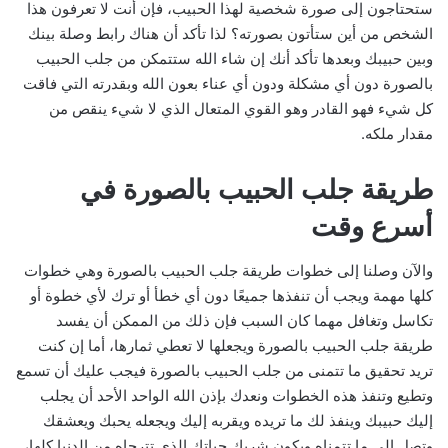
ستحتاجون إلى صورة شخصية لهذا الحبيب، فإن أنت لا تعرفون هذا
الشخص من أين ستأتون بصورته؟ لذا تأكد أن هناك رابط وصلة بينك
وبين حبيبك وبعدها تأكد أنك إن شاء الله ستتمكن من جلب الحبيب
بالصورة دون أي مشكلة ودون أي عناء بعون الله وبقدرته التي فاقت
كل شيء فهو القادر وهو القوي المتعال الذي لا شيء ينقص من
مقدار ملكه.
طريقة جلب الحبيب بالصورة في
أسرع وقت
والآن وصلنا إلى خطوات طريقة جلب الحبيب بالصورة وهي خطوات
كلها مهمة ويجب أن تنفذها جميعًا دون أي خطأ أو ترك لأي خطوة أو
تكاسل وتغافل مهما كان السبب فإن ذلك من الممكن أن يفسد
طريقة جلب الحبيب بالصورة ويجعلها لا تعطي ثمارها، أما إن كنت
تريد تحقيق ما تتمنى من جلب الحبيب بالصورة فيجب عليك أن تسمع
وتطيع وتنفذ هذه الخطوات ونعدك بإذن الله الواحد الأحد أن يجلب
إليك حبيبك وينفذ لك ما تريده ويقربه إليك ويجعله يحبك ويعشقك
وتصل إلى ما تتمناه ويكون شريك حياتك الذي تترجاه من الدنيا كلها،