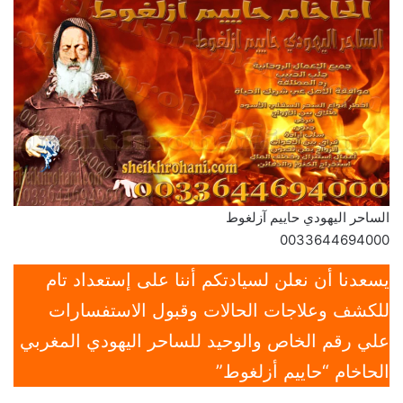
الساحر اليهودي حاييم آزلغوط
0033644694000
يسعدنا أن نعلن لسيادتكم أننا على إستعداد تام
للكشف وعلاجات الحالات وقبول الاستفسارات
علي رقم الخاص والوحيد للساحر اليهودي المغربي
الحاخام “حاييم أزلغوط”