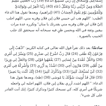
إِسْمَاعِيلَ وَإِسْحَاقَ إِنَّ رَبِّي لَسَمِيعُ الدُّعَاءِ (39) رَبِّ اجْعَلْنِي مُقِيمَ
الصَّلَاةِ وَمِنْ ذُرِّيَّتِي رَبَّنَا وَتَقَبَّلْ دُعَاءِ (40) رَبَّنَا اغْفِرْ لِي وَلِوَالِدَيَّ
وَلِلْمُؤْمِنِينَ يَوْمَ يَقُومُ الْحِسَابُ (41) (إبراهيم)، وبعدها تقول هذا الدعاء
الطيب: “اللهم هب لي حبيبي فلان إبن فلان وقربه مني، اللهم اجلب
إليّ فلان ابن فلان وقربه مني بقدرتك يا منان” وتكرره عدة مرات
بيقين وثقة في الله وبحسن ظنٍ فيه سبحانه أنه سيحقق لك جلب
الحبيب بالصورة .
سادسًا:
بعد ذلك تقرأ قول الله تعالى في كتابه الكريم: “اذْهَبْ إِلَى
فِرْعَوْنَ إِنَّهُ طَغَى (24) قَالَ رَبِّ اشْرَحْ لِي صَدْرِي (25) وَيَسِّرْ لِي أَمْرِي
(26) وَاحْلُلْ عُقْدَةً مِنْ لِسَانِي (27) يَفْقَهُوا قَوْلِي (28) وَاجْعَلْ لِي وَزِيرًا
مِنْ أَهْلِي (29) هَارُونَ أَخِي (30) اشْدُدْ بِهِ أَزْرِي (31) وَأَشْرِكْهُ فِي أَمْرِي
(32) كَيْ نُسَبِّحَكَ كَثِيرًا (33) وَنَذْكُرَكَ كَثِيرًا (34) إِنَّكَ كُنْتَ بِنَا بَصِيرًا
(35) قَالَ قَدْ أُوتِيتَ سُؤْلَكَ يَا مُوسَى (36) (طه)، وبعدها تقول هذا
الدعاء: ” اللهم اشدد أزري بفلان إبن فلان، اللهم اجلبه لي واجعله
شريكًا في أمري كله، كي نسبحك كثيرًا ونذكرك كثيرًا، إنك أنت القادر
على كل شيء”.