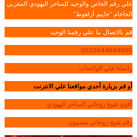
علي رقم الخاص والوحيد للساحر اليهودي المغربي
الحاخام “حاييم أزلغوط”
قم بالاتصال بنا علي رقمنا الوحيد
0033644694000
راسلنا علي الواتساب
أو قم بزيارة أحدي مواقعنا علي الانترنت
أقوي شيخ روحاني الساحر اليهودي
رقم شيخ روحاني مضمون