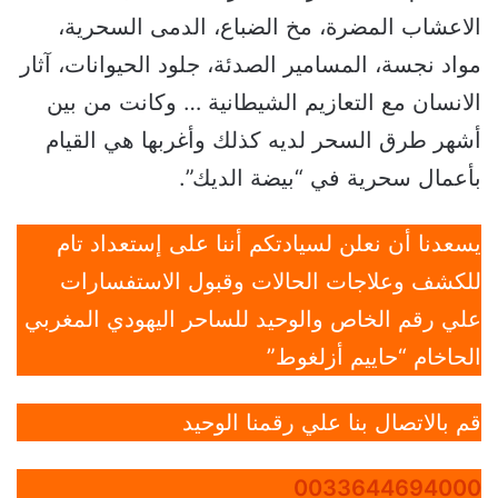
الاعشاب المضرة، مخ الضباع، الدمى السحرية،
مواد نجسة، المسامير الصدئة، جلود الحيوانات، آثار
الانسان مع التعازيم الشيطانية … وكانت من بين
أشهر طرق السحر لديه كذلك وأغربها هي القيام
بأعمال سحرية في “بيضة الديك”.
يسعدنا أن نعلن لسيادتكم أننا على إستعداد تام
للكشف وعلاجات الحالات وقبول الاستفسارات
علي رقم الخاص والوحيد للساحر اليهودي المغربي
الحاخام “حاييم أزلغوط”
قم بالاتصال بنا علي رقمنا الوحيد
0033644694000