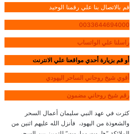
قم بالاتصال بنا علي رقمنا الوحيد
0033644694000
راسلنا علي الواتساب
أو قم بزيارة أحدي مواقعنا علي الانترنت
أقوي شيخ روحاني الساحر اليهودي
رقم شيخ روحاني مضمون
كثرت في عهد النبي سليمان أعمال السحر
والشعوذة من اليهود، فأنزل الله عليهم اثنين من
الملائكة ”هاروت وماروت” للتمييز بين السحر