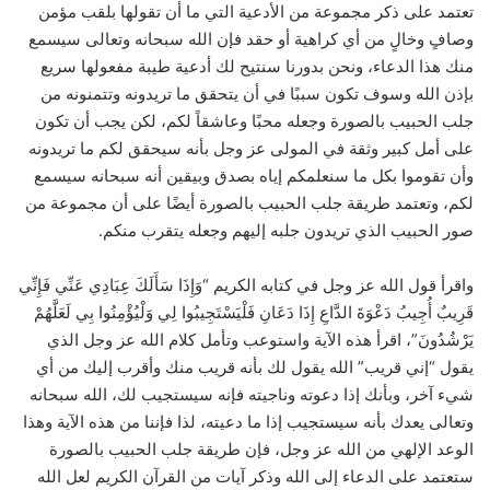
تعتمد على ذكر مجموعة من الأدعية التي ما أن تقولها بلقب مؤمن
وصافٍ وخالٍ من أي كراهية أو حقد فإن الله سبحانه وتعالى سيسمع
منك هذا الدعاء، ونحن بدورنا سنتيح لك أدعية طيبة مفعولها سريع
بإذن الله وسوف تكون سببًا في أن يتحقق ما تريدونه وتتمنونه من
جلب الحبيب بالصورة وجعله محبًا وعاشقاً لكم، لكن يجب أن تكون
على أمل كبير وثقة في المولى عز وجل بأنه سيحقق لكم ما تريدونه
وأن تقوموا بكل ما سنعلمكم إياه بصدق وبيقين أنه سبحانه سيسمع
لكم، وتعتمد طريقة جلب الحبيب بالصورة أيضًا على أن مجموعة من
صور الحبيب الذي تريدون جلبه إليهم وجعله يتقرب منكم.
واقرأ قول الله عز وجل في كتابه الكريم “وَإِذَا سَأَلَكَ عِبَادِي عَنِّي فَإِنِّي
قَرِيبٌ أُجِيبُ دَعْوَةَ الدَّاعِ إِذَا دَعَانِ فَلْيَسْتَجِيبُوا لِي وَلْيُؤْمِنُوا بِي لَعَلَّهُمْ
يَرْشُدُونَ”، اقرأ هذه الآية واستوعب وتأمل كلام الله عز وجل الذي
يقول “إني قريب” الله يقول لك بأنه قريب منك وأقرب إليك من أي
شيء آخر، وبأنك إذا دعوته وناجيته فإنه سيستجيب لك، الله سبحانه
وتعالى يعدك بأنه سيستجيب إذا ما دعيته، لذا فإننا من هذه الآية وهذا
الوعد الإلهي من الله عز وجل، فإن طريقة جلب الحبيب بالصورة
ستعتمد على الدعاء إلى الله وذكر آيات من القرآن الكريم لعل الله