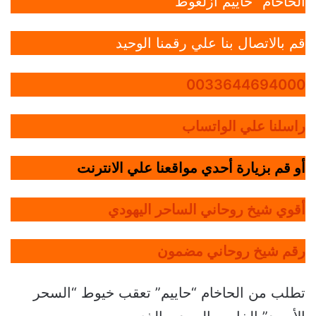
الحاخام “حاييم أزلغوط”
قم بالاتصال بنا علي رقمنا الوحيد
0033644694000
راسلنا علي الواتساب
أو قم بزيارة أحدي مواقعنا علي الانترنت
أقوي شيخ روحاني الساحر اليهودي
رقم شيخ روحاني مضمون
تطلب من الحاخام “حاييم” تعقب خيوط “السحر