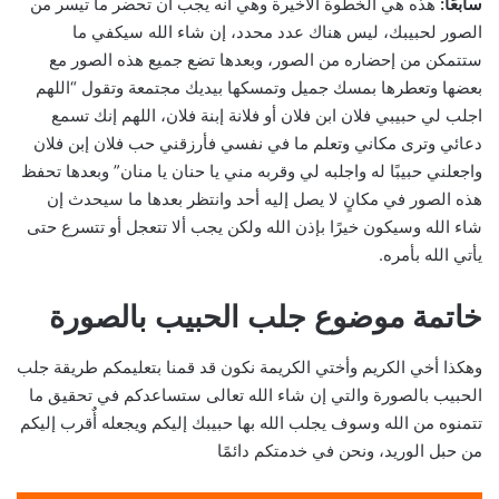
سابعًا:
هذه هي الخطوة الأخيرة وهي أنه يجب أن تحضر ما تيسر من
الصور لحبيبك، ليس هناك عدد محدد، إن شاء الله سيكفي ما
ستتمكن من إحضاره من الصور، وبعدها تضع جميع هذه الصور مع
بعضها وتعطرها بمسك جميل وتمسكها بيديك مجتمعة وتقول “اللهم
اجلب لي حبيبي فلان ابن فلان أو فلانة إبنة فلان، اللهم إنك تسمع
دعائي وترى مكاني وتعلم ما في نفسي فأرزقني حب فلان إبن فلان
واجعلني حبيبًا له واجلبه لي وقربه مني يا حنان يا منان” وبعدها تحفظ
هذه الصور في مكانٍ لا يصل إليه أحد وانتظر بعدها ما سيحدث إن
شاء الله وسيكون خيرًا بإذن الله ولكن يجب ألا تتعجل أو تتسرع حتى
يأتي الله بأمره.
خاتمة موضوع جلب الحبيب بالصورة
وهكذا أخي الكريم وأختي الكريمة نكون قد قمنا بتعليمكم طريقة جلب
الحبيب بالصورة والتي إن شاء الله تعالى ستساعدكم في تحقيق ما
تتمنوه من الله وسوف يجلب الله بها حبيبك إليكم ويجعله أٌقرب إليكم
من حبل الوريد، ونحن في خدمتكم دائمًا