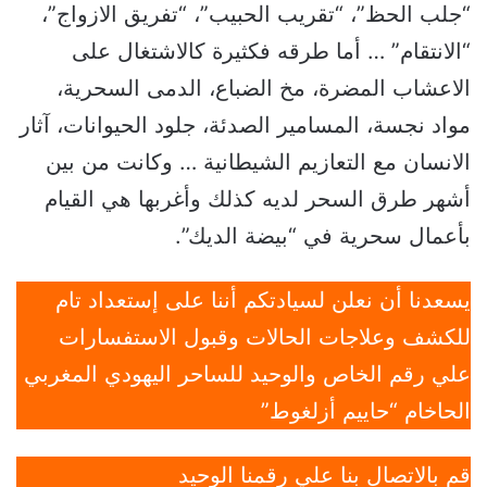
“جلب الحظ”، “تقريب الحبيب”، “تفريق الازواج”،
“الانتقام” … أما طرقه فكثيرة كالاشتغال على
الاعشاب المضرة، مخ الضباع، الدمى السحرية،
مواد نجسة، المسامير الصدئة، جلود الحيوانات، آثار
الانسان مع التعازيم الشيطانية … وكانت من بين
أشهر طرق السحر لديه كذلك وأغربها هي القيام
بأعمال سحرية في “بيضة الديك”.
يسعدنا أن نعلن لسيادتكم أننا على إستعداد تام
للكشف وعلاجات الحالات وقبول الاستفسارات
علي رقم الخاص والوحيد للساحر اليهودي المغربي
الحاخام “حاييم أزلغوط”
قم بالاتصال بنا علي رقمنا الوحيد