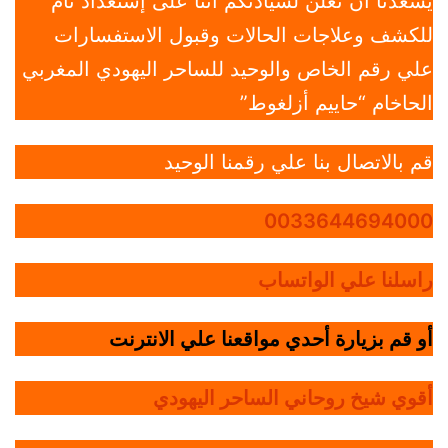
يسعدنا أن نعلن لسيادتكم أننا على إستعداد تام
للكشف وعلاجات الحالات وقبول الاستفسارات
علي رقم الخاص والوحيد للساحر اليهودي المغربي
الحاخام “حاييم أزلغوط”
قم بالاتصال بنا علي رقمنا الوحيد
0033644694000
راسلنا علي الواتساب
أو قم بزيارة أحدي مواقعنا علي الانترنت
أقوي شيخ روحاني الساحر اليهودي