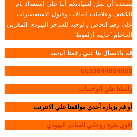
يسعدنا أن نعلن لسيادتكم أننا على إستعداد تام
للكشف وعلاجات الحالات وقبول الاستفسارات
علي رقم الخاص والوحيد للساحر اليهودي المغربي
الحاخام “حاييم أزلغوط”
قم بالاتصال بنا علي رقمنا الوحيد
0033644694000
راسلنا علي الواتساب
أو قم بزيارة أحدي مواقعنا علي الانترنت
أقوي شيخ روحاني الساحر اليهودي