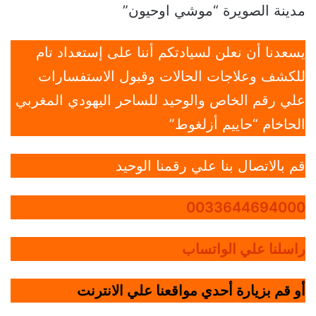
مدينة الصويرة “موشي اوحيون”
يسعدنا أن نعلن لسيادتكم أننا على إستعداد تام
للكشف وعلاجات الحالات وقبول الاستفسارات
علي رقم الخاص والوحيد للساحر اليهودي المغربي
الحاخام “حاييم أزلغوط”
قم بالاتصال بنا علي رقمنا الوحيد
0033644694000
راسلنا علي الواتساب
أو قم بزيارة أحدي مواقعنا علي الانترنت