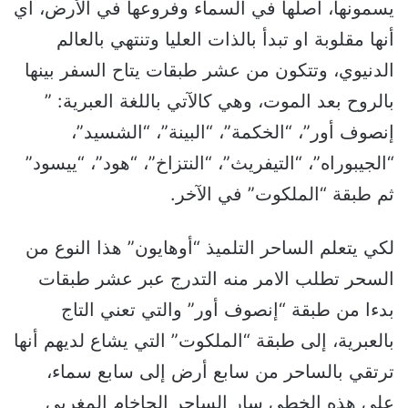
يسمونها، أصلها في السماء وفروعها في الأرض، أي
أنها مقلوبة او تبدأ بالذات العليا وتنتهي بالعالم
الدنيوي، وتتكون من عشر طبقات يتاح السفر بينها
بالروح بعد الموت، وهي كالآتي باللغة العبرية: ”
إنصوف أور”، “الخكمة”، “البينة”، “الشسيد”،
“الجيبوراه”، “التيفريث”، “النتزاخ”، “هود”، “ييسود”
ثم طبقة “الملكوت” في الآخر.
لكي يتعلم الساحر التلميذ “أوهايون” هذا النوع من
السحر تطلب الامر منه التدرج عبر عشر طبقات
بدءا من طبقة “إنصوف أور” والتي تعني التاج
بالعبرية، إلى طبقة “الملكوت” التي يشاع لديهم أنها
ترتقي بالساحر من سابع أرض إلى سابع سماء،
على هذه الخطى سار الساحر الحاخام المغربي