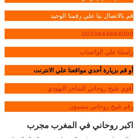
قم بالاتصال بنا علي رقمنا الوحيد
0033644694000
راسلنا علي الواتساب
أو قم بزيارة أحدي مواقعنا علي الانترنت
أقوي شيخ روحاني الساحر اليهودي
رقم شيخ روحاني مضمون
اكبر روحاني في المغرب مجرب