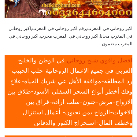
اكبر روحاني في المغرب,رقم اكبر روحاني في المغرب,اكبر روحاني
في المغرب مجانا,اكبر روحاني في المغرب مجرب,اكبر روحاني في
المغرب مضمون
افضل واقوي شيخ روحاني
في الوطن والخليج
العربي في جميع الإعمال الروحانية-جلب الحبيب-
رد المطلقة-موافقة الأهل عي شريك الحياة-علاج
وفك أخطر أنواع السحر السفلي الأسود-طلاق بين
الازواج-مرض-جنون-سلب ارادة-فراق بين
الاخوات-الزواج بمن تحبون- أعمال استنزال
وخطف المال-استخراج الكنوز والدفائن