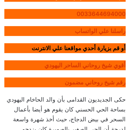
0033644694000
راسلنا علي الواتساب
أو قم بزيارة أحدي مواقعنا علي الانترنت
أقوي شيخ روحاني الساحر اليهودي
رقم شيخ روحاني مضمون
حكى الجديديون القدامى بأن والد الحاخام اليهودي
بساحة الحي الحسني كان يقوم هو أيضا بأعمال
السحر في بيض الدجاج، حيث أخذ شهرة واسعة
لدرجة أن الحي الصغير بالصويرة كان يزدحم