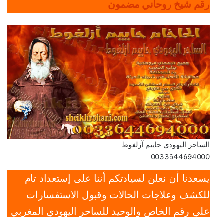
رقم شيخ روحاني مضمون
الساحر اليهودي حاييم آزلغوط
0033644694000
يسعدنا أن نعلن لسيادتكم أننا على إستعداد تام
للكشف وعلاجات الحالات وقبول الاستفسارات
علي رقم الخاص والوحيد للساحر اليهودي المغربي