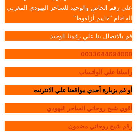
علي رقم الخاص والوحيد للساحر اليهودي المغربي
الحاخام “حاييم أزلغوط”
قم بالاتصال بنا علي رقمنا الوحيد
0033644694000
راسلنا علي الواتساب
أو قم بزيارة أحدي مواقعنا علي الانترنت
أقوي شيخ روحاني الساحر اليهودي
رقم شيخ روحاني مضمون