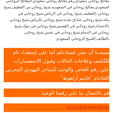
معالج روحاني سعودي,رقم معالج روحاني سعودي,المعالج الروحاني
السعودي,معالج روحاني في السعودية,شيخ روحاني من القطيف,شيخ
روحاني بالقطيف,شيخ روحاني في الرياض,شيخ روحاني في
مكه,شيخ روحاني صادق بجده,شيخ روحاني بالرياض,شيخ روحاني
بالاحساء,شيخ روحاني في القصيم,شيخ روحاني في تبوك,شيخ
روحاني في الدمام,شيخ روحاني في عسير,شيخ روحاني
بالطائف,الشيخ الروحاني السعودي
يسعدنا أن نعلن لسيادتكم أننا على إستعداد تام
للكشف وعلاجات الحالات وقبول الاستفسارات
علي رقم الخاص والوحيد للساحر اليهودي المغربي
الحاخام “حاييم أزلغوط”
قم بالاتصال بنا علي رقمنا الوحيد
0033644694000