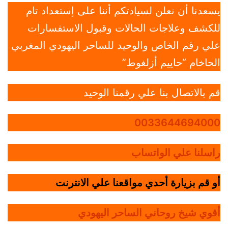
يسعدنا أن نعلن لسيادتكم أننا على إستعداد تام
للكشف وعلاجات الحالات وقبول الاستفسارات
علي رقم الخاص والوحيد للساحر اليهودي المغربي
الحاخام “حاييم أزلغوط”
قم بالاتصال بنا علي رقمنا الوحيد
0033644694000
راسلنا علي الواتساب
أو قم بزيارة أحدي مواقعنا علي الانترنت
أقوي شيخ روحاني الساحر اليهودي