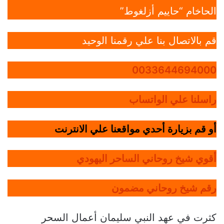
الحاخام “حاييم أزلغوط”
قم بالاتصال بنا علي رقمنا الوحيد
0033644694000
راسلنا علي الواتساب
أو قم بزيارة أحدي مواقعنا علي الانترنت
أقوي شيخ روحاني الساحر اليهودي
رقم شيخ روحاني مضمون
كثرت في عهد النبي سليمان أعمال السحر