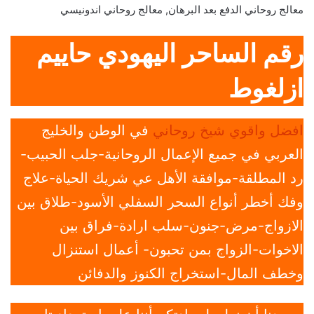
معالج روحاني الدفع بعد البرهان, معالج روحاني اندونيسي
رقم الساحر اليهودي حاييم
ازلغوط
افضل واقوي شيخ روحاني
في الوطن والخليج
العربي في جميع الإعمال الروحانية-جلب الحبيب-
رد المطلقة-موافقة الأهل عي شريك الحياة-علاج
وفك أخطر أنواع السحر السفلي الأسود-طلاق بين
الازواج-مرض-جنون-سلب ارادة-فراق بين
الاخوات-الزواج بمن تحبون- أعمال استنزال
وخطف المال-استخراج الكنوز والدفائن