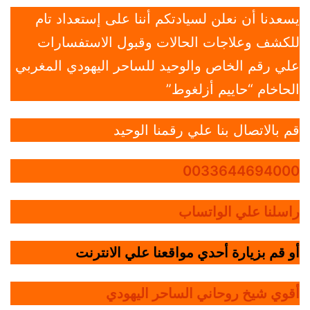
يسعدنا أن نعلن لسيادتكم أننا على إستعداد تام
للكشف وعلاجات الحالات وقبول الاستفسارات
علي رقم الخاص والوحيد للساحر اليهودي المغربي
الحاخام “حاييم أزلغوط”
قم بالاتصال بنا علي رقمنا الوحيد
0033644694000
راسلنا علي الواتساب
أو قم بزيارة أحدي مواقعنا علي الانترنت
أقوي شيخ روحاني الساحر اليهودي