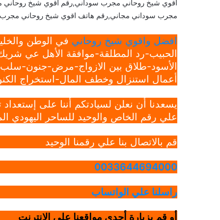
اقوي شيخ روحاني مجرب سوداني,رقم اقوي شيخ روحاني 
مجرب سوداني مجاني,رقم هاتف اقوي شيخ روحاني مجرب 
افضل واقوي شيخ روحاني
في الوطن والخليج
الحبيب-رد المطلقة-موافقة الأهل عي شريك 
الأسود-طلاق بين الازواج-مرض-جنون-سلب ار
أعمال استنزال وخطف المال-استخراج الكنوز
يسعدنا أن نعلن لسيادتكم أننا على إستعداد
علي رقم الخاص والوحيد للساحر اليهودي الم
قم بالاتصال بنا علي رقمنا الوحيد
0033644694000
راسلنا علي الواتساب
أو قم بزيارة أحدي مواقعنا علي الانترنت