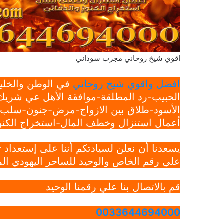
اقوي شيخ روحاني مجرب سوداني
افضل واقوي شيخ روحاني
في الوطن والخليج
الحبيب-رد المطلقة-موافقة الأهل عي شريك 
الأسود-طلاق بين الازواج-مرض-جنون-سلب ار
أعمال استنزال وخطف المال-استخراج الكنوز
يسعدنا أن نعلن لسيادتكم أننا على إستعداد
علي رقم الخاص والوحيد للساحر اليهودي الم
قم بالاتصال بنا علي رقمنا الوحيد
0033644694000