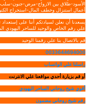
الأسود-طلاق بين الازواج-مرض-جنون-سلب ار
أعمال استنزال وخطف المال-استخراج الكنوز
يسعدنا أن نعلن لسيادتكم أننا على إستعداد
علي رقم الخاص والوحيد للساحر اليهودي الم
قم بالاتصال بنا علي رقمنا الوحيد
0033644694000
راسلنا علي الواتساب
أو قم بزيارة أحدي مواقعنا علي الانترنت
أقوي شيخ روحاني الساحر اليهودي
رقم شيخ روحاني مضمون