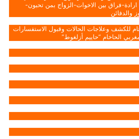
ادة-فراق بين الاخوات-الزواج بمن تحبون-
 والدفائن
 تام للكشف وعلاجات الحالات وقبول الاستفسارات
غربي الحاخام “حاييم أزلغوط”