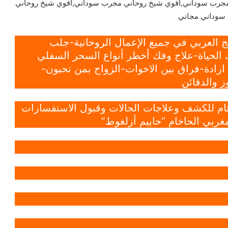
مجرب سوداني,اقوي شيخ روحاني مجرب سوداني,اقوي شيخ روحاني
سوداني مجاني
 العربي في جميع الإعمال الروحانية-جلب
الحياة-علاج وفك أخطر أنواع السحر السفلي
ادة-فراق بين الاخوات-الزواج بمن تحبون-
 والدفائن
 تام للكشف وعلاجات الحالات وقبول الاستفسارات
غربي الحاخام “حاييم أزلغوط”