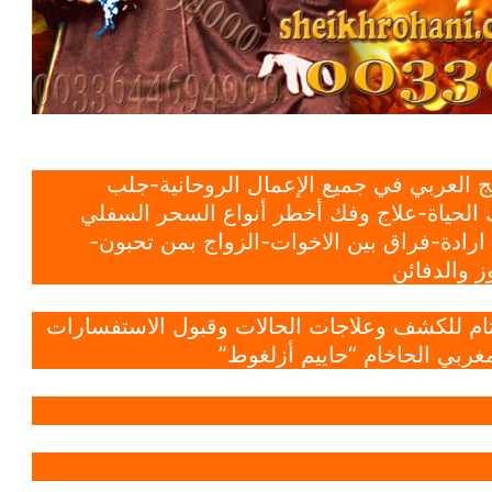
 العربي في جميع الإعمال الروحانية-جلب
الحياة-علاج وفك أخطر أنواع السحر السفلي
ادة-فراق بين الاخوات-الزواج بمن تحبون-
 والدفائن
 تام للكشف وعلاجات الحالات وقبول الاستفسارات
غربي الحاخام “حاييم أزلغوط”