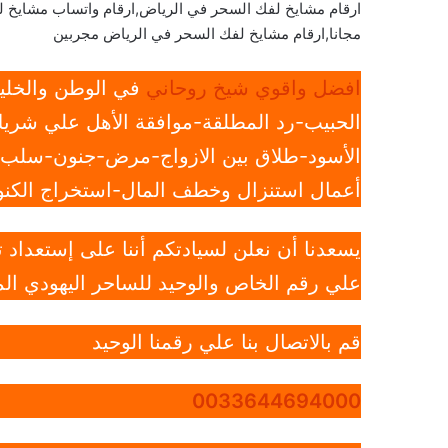
ارقام مشايخ لفك السحر في الرياض,ارقام واتساب مشايخ 
مجانا,ارقام مشايخ لفك السحر في الرياض مجربين
افضل واقوي شيخ روحاني
في الوطن والخليج
الحبيب-رد المطلقة-موافقة الأهل علي شريك
الأسود-طلاق بين الازواج-مرض-جنون-سلب ار
أعمال استنزال وخطف المال-استخراج الكنوز
يسعدنا أن نعلن لسيادتكم أننا على إستعداد
علي رقم الخاص والوحيد للساحر اليهودي الم
قم بالاتصال بنا علي رقمنا الوحيد
0033644694000