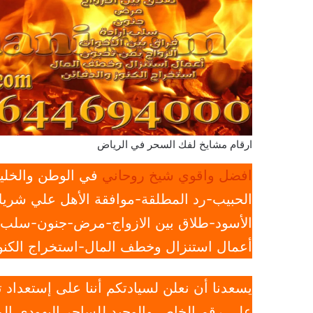
ارقام مشايخ لفك السحر في الرياض
افضل واقوي شيخ روحاني
في الوطن والخليج
الحبيب-رد المطلقة-موافقة الأهل علي شريك
الأسود-طلاق بين الازواج-مرض-جنون-سلب ار
أعمال استنزال وخطف المال-استخراج الكنوز
يسعدنا أن نعلن لسيادتكم أننا على إستعداد
علي رقم الخاص والوحيد للساحر اليهودي الم