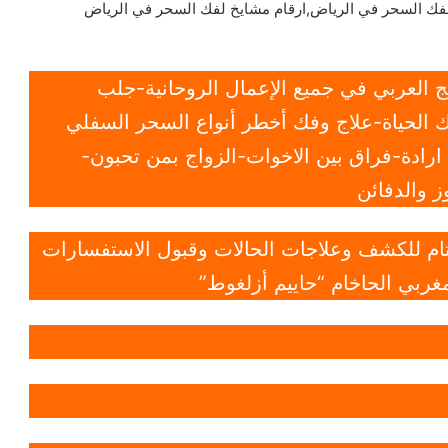
لفك السحر في الرياض,ارقام مشايخ لفك السحر في الرياض
 العربي في جميع الإعمال الروحانية-جلب
 الحياة-علاج وفك أخطر أنواع السحر السفلي
ادة-فراق بين الاخوات-الزواج بمن تحبون-
 والدفائن
 تام للكشف وعلاجات الحالات وقبول الاستفسارات
غربي الحاخام “حاييم أزلغوط”