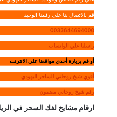
قم بالاتصال بنا علي رقمنا الوحيد
0033644694000
راسلنا علي الواتساب
أو قم بزيارة أحدي مواقعنا علي الانترنت
أقوي شيخ روحاني الساحر اليهودي
رقم شيخ روحاني مضمون
ارقام مشايخ لفك السحر في الري